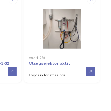
Art.nr
41076
-1 G2
Utsugsejektor aktiv
Offertpris
Gå till
Logga in för att se pris