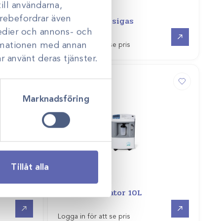
ill användarna,
Art.nr
213480
darebefordrar även
Utsug anestesigas
medier och annons- och
Gå till
Gå till
ormationen med annan
Logga in för att se pris
r använt deras tjänster.
Marknadsföring
Tillåt alla
Art.nr
417898
ring
Syrgasgenerator 10L
Gå till
Gå till
Logga in för att se pris