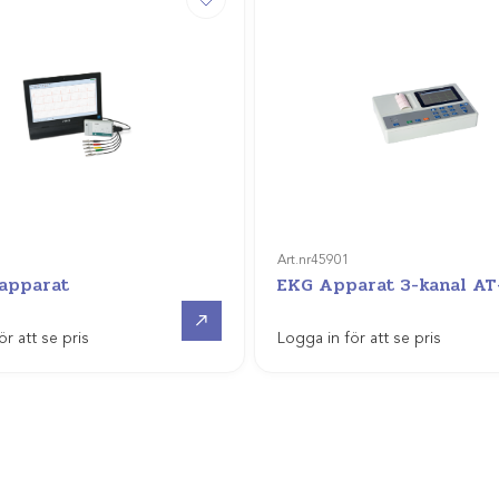
Art.nr
45901
apparat
EKG Apparat 3-kanal AT
Offertpris
ör att se pris
Logga in för att se pris