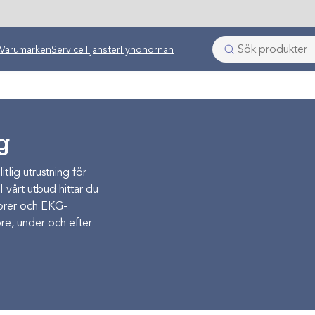
Varumärken
Service
Tjänster
Fyndhörnan
g
tlig utrustning för
 vårt utbud hittar du
torer och EKG-
öre, under och efter