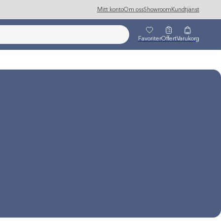
Mitt konto
Om oss
Showroom
Kundtjänst
Favoriter
Offert
Varukorg