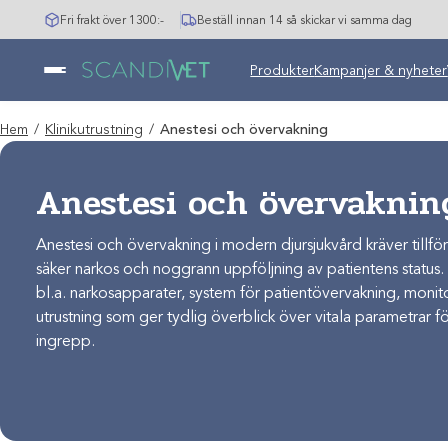
Hoppa
Fri frakt över 1300:-
Beställ innan 14 så skickar vi samma dag
till
innehåll
Produkter
Kampanjer & nyheter
Hem
/
Klinikutrustning
/
Anestesi och övervakning
Anestesi och övervaknin
Anestesi och övervakning i modern djursjukvård kräver tillförli
säker narkos och noggrann uppföljning av patientens status. I
bl.a. narkosapparater, system för patientövervakning, moni
utrustning som ger tydlig överblick över vitala parametrar f
ingrepp.