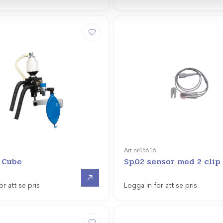
Art.nr
45616
 Cube
Sp02 sensor med 2 clip
Offertpris
ör att se pris
Logga in för att se pris