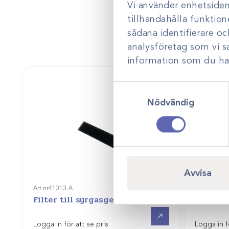
Vi använder enhetsident
tillhandahålla funktion
sådana identifierare o
analysföretag som vi 
information som du har 
Samtyckesval
Nödvändig
Avvisa
Art.nr
41313-A
Art.nr
41311
Filter till syrgasgenerator
Befukta
Gå till
Logga in för att se pris
Logga in f