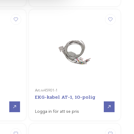
Art.nr
45901-1
EKG-kabel AT-1, 10-polig
Gå till
Gå till
Logga in för att se pris