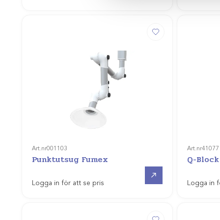
Art.nr
001103
Art.nr
41077
Punktutsug Fumex
Q-Block
Gå till
Logga in för att se pris
Logga in f