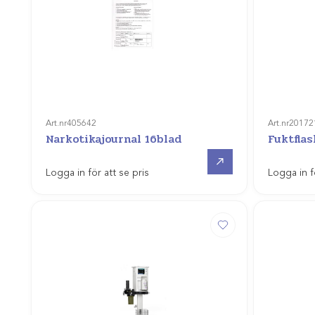
Art.nr
405642
Art.nr
20172
Narkotikajournal 16blad
Fuktfla
Gå till
Logga in för att se pris
Logga in f