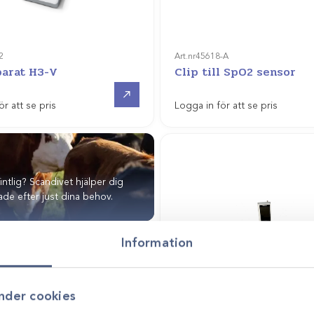
2
Art.nr
45618-A
EKG-apparat H3-V
Clip till SpO2 sensor
Offertpris
ör att se pris
Logga in för att se pris
fintlig? Scandivet hjälper dig
de efter just dina behov.
Information
nder cookies