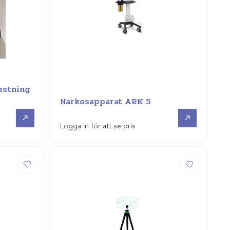
ustning
Narkosapparat ARK 5
Gå till
Gå till
Logga in för att se pris