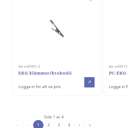
Art.nr
45901-3
Art.nr
45915
EKG klämmor/krokodil
PC-EKG 
Gå till
Logga in för att se pris
Logga in f
Sida 1 av 4
1
2
3
4
›
››
‹‹
‹