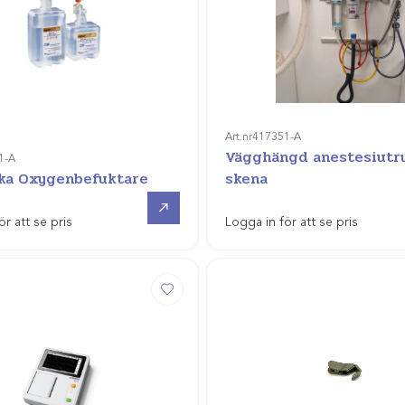
Art.nr
417351-A
Vägghängd anestesiutr
1-A
ska Oxygenbefuktare
skena
Gå till
ör att se pris
Logga in för att se pris