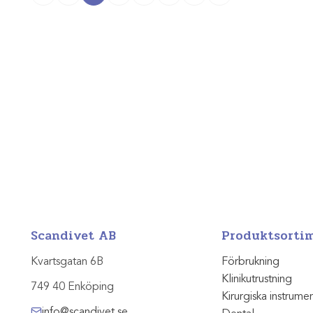
Scandivet AB
Produktsorti
Kvartsgatan 6B
Förbrukning
Klinikutrustning
749 40 Enköping
Kirurgiska instrume
info@scandivet.se