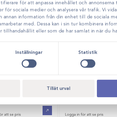
ifierare för att anpassa innehållet och annonserna t
Art.nr
45633
er för sociala medier och analysera vår trafik. Vi vi
Pulsoximeter M3T
ch annan information från din enhet till de sociala 
samarbetar med. Dessa kan i sin tur kombinera inf
Logga in för att se pris
tillhandahållit eller som de har samlat in när du ha
Inställningar
Statistik
Tillåt urval
-A
Art.nr
281726-A
re till syrgasgenerator
Clip till SpO2 monitore
Gå till
ör att se pris
Logga in för att se pris