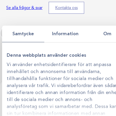
Se alla frågor & svar
Kontakta oss
Samtycke
Information
Om
Denna webbplats använder cookies
Vårt team besvarar alla dina frågor!
Vi använder enhetsidentifierare för att anpassa
innehållet och annonserna till användarna,
tillhandahålla funktioner för sociala medier och
analysera vår trafik. Vi vidarebefordrar även såda
Hållbarhet
identifierare och annan information från din enh
Hur arbetar Scandivet med hållbarhet?
till de sociala medier och annons- och
Scandivet är certifierade enligt ISO9001 och ISO14001,
analysföretag som vi samarbetar med. Dessa kan
och hållbarhet är en naturlig del av vårt arbete. Scandivet
strävar efter att erbjuda kvalitetsprodukter med lång
sin tur kombinera informationen med annan