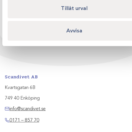
Kan jag returnera förbrukningsartiklar?
Tillåt urval
Av hygien- och säkerhetsskäl kan öppnade
förbrukningsartiklar normalt inte returneras. Felbeställd
kylvara eller sterilförpackade varor återtas ej, trots obruten
Avvisa
förpackning. Kontakta oss vid frågor.
Scandivet AB
Kvartsgatan 6B
749 40 Enköping
info@scandivet.se
0171 – 857 70