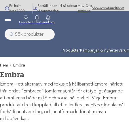
Hoppa
Mitt
Om
Fri frakt
Beställ innan 14 så skickar
Showroom
Kundtjänst
till
konto
oss
över 1300:-
vi samma dag
innehåll
Favoriter
Offert
Varukorg
Produkter
Kampanjer & nyheter
Varum
Hem
/
Embra
Embra
Embra – ett alternativ med fokus på hållbarhet! Embra, härlett
från ordet “Embrace” (omfamna), står för ett tydligt åtagande
att omfamna både miljö och social hållbarhet. Varje Embra-
produkt är direkt kopplad till ett eller flera av FN:s globala mål
för hållbar utveckling, och är utformade för att minska
miljöpåverkan.