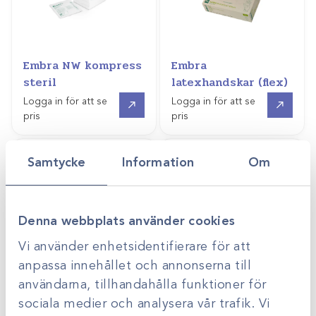
Embra NW kompress
Embra
steril
latexhandskar (flex)
Gå till
Gå till
Logga in för att se
Logga in för att se
pris
pris
Samtycke
Information
Om
Denna webbplats använder cookies
Vi använder enhetsidentifierare för att
anpassa innehållet och annonserna till
användarna, tillhandahålla funktioner för
sociala medier och analysera vår trafik. Vi
Art.nr
1147568