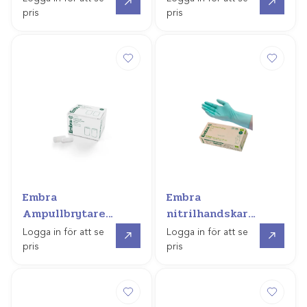
pris
pris
Embra
Embra
Ampullbrytare
nitrilhandskar
AmpSnap
(proceed X-long)
Gå till
Gå till
Logga in för att se
Logga in för att se
pris
pris