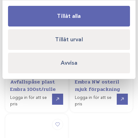
Tillåt alla
Tillåt urval
Avvisa
Art.nr
1142973
Art.nr
1142990-A
Avfallspåse plast
Embra NW osteril
Embra 100st/rulle
mjuk förpackning
Gå till
Gå till
Logga in för att se
Logga in för att se
pris
pris