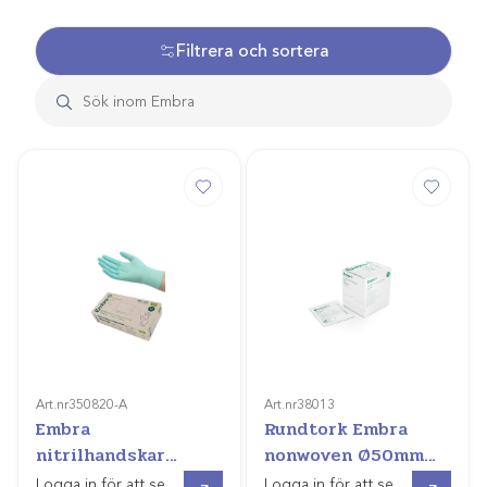
Filtrera och sortera
Art.nr
350820-A
Art.nr
38013
Embra
Rundtork Embra
nitrilhandskar
nonwoven Ø50mm
(proceed)
steril /50st
Gå till
Gå till
Logga in för att se
Logga in för att se