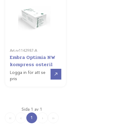
Art.nr
1142987-A
Embra Optimia NW
kompress osteril
Gå till
Logga in för att se
pris
Sida 1 av 1
1
‹‹
‹
›
››