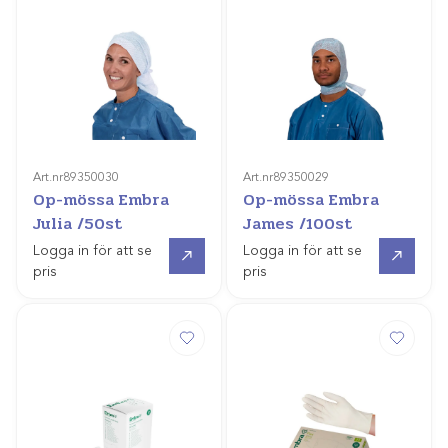
Art.nr
89350030
Art.nr
89350029
Op-mössa Embra
Op-mössa Embra
Julia /50st
James /100st
Gå till
Gå till
Logga in för att se
Logga in för att se
pris
pris