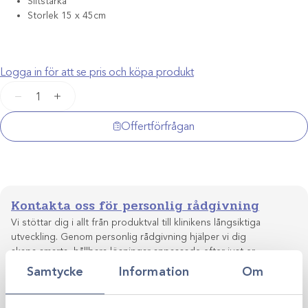
Slitstarka
Storlek 15 x 45cm
Logga in för att se pris och köpa produkt
Embra
−
+
skoskydd
/100st
Offertförfrågan
mängd
Kontakta oss för personlig rådgivning
Vi stöttar dig i allt från produktval till klinikens långsiktiga
utveckling. Genom personlig rådgivning hjälper vi dig
skapa smarta, hållbara lösningar anpassade efter just er
Kontakta oss
verksamhet.
Samtycke
Information
Om