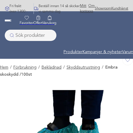
Hoppa
Mitt
Om
Fri frakt
Beställ innan 14 så skickar
Showroom
Kundtjänst
till
konto
oss
över 1300:-
vi samma dag
innehåll
Favoriter
Offert
Varukorg
Undermeny stängd: Varumärken
Produkter
Kampanjer & nyheter
Varum
Hem
/
Förbrukning
/
Beklädnad
/
Skyddsutrustning
/
Embra
skoskydd /100st