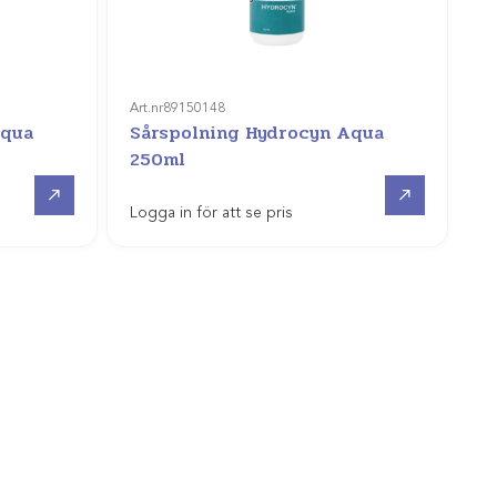
Art.nr
89150148
Aqua
Sårspolning Hydrocyn Aqua
250ml
Gå till
Gå till
Logga in för att se pris