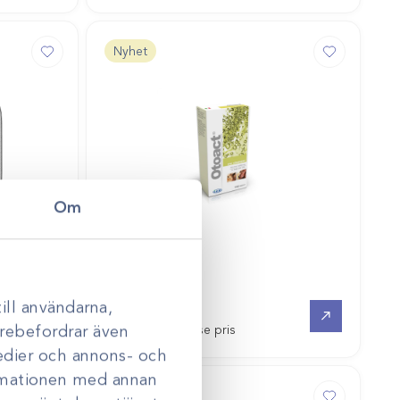
Nyhet
Om
Art.nr
10180026
Otoact 100ml
ill användarna,
Gå till
Gå till
darebefordrar även
Logga in för att se pris
medier och annons- och
ormationen med annan
Nyhet