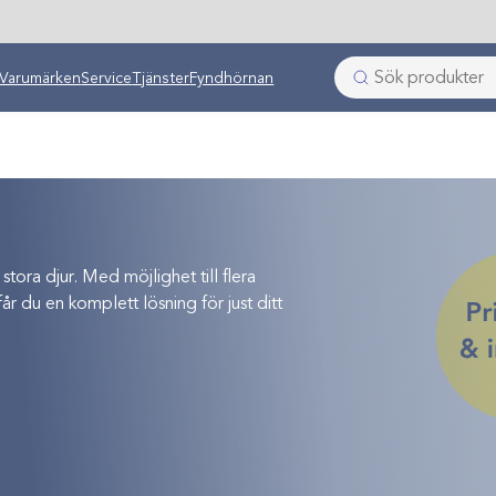
Varumärken
Service
Tjänster
Fyndhörnan
Nyheter
ora djur. Med möjlighet till flera
år du en komplett lösning för just ditt