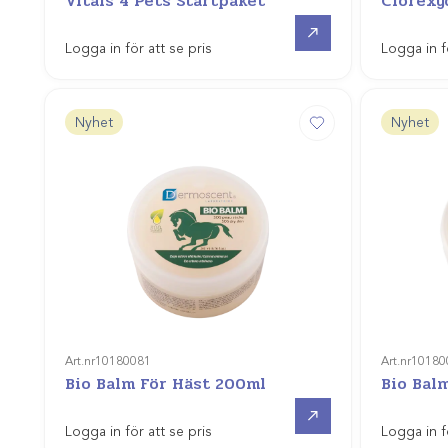
Vitals 4 Pets Startpaket
Clorexy
Gå till
Logga in för att se pris
Logga in f
Nyhet
Nyhet
Art.nr
10180081
Art.nr
10180
Bio Balm För Häst 200ml
Bio Bal
Gå till
Logga in för att se pris
Logga in f