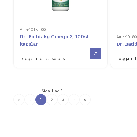
Art.nr
10180003
Dr. Baddaky Omega 3, 100st
Art.nr
10180
kapslar
Dr. Bad
Gå till
Logga in för att se pris
Logga in f
Sida 1 av 3
1
2
3
›
››
‹‹
‹