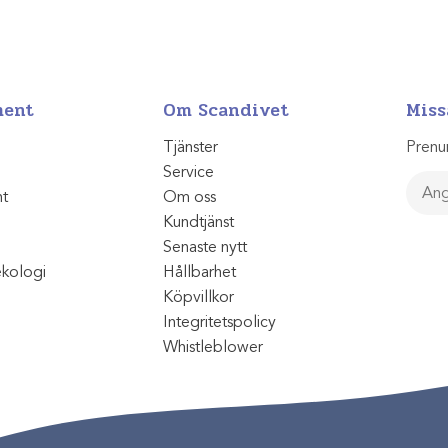
ment
Om Scandivet
Miss
Tjänster
Prenu
Service
nt
Om oss
Kundtjänst
Senaste nytt
ekologi
Hållbarhet
Köpvillkor
Integritetspolicy
Whistleblower