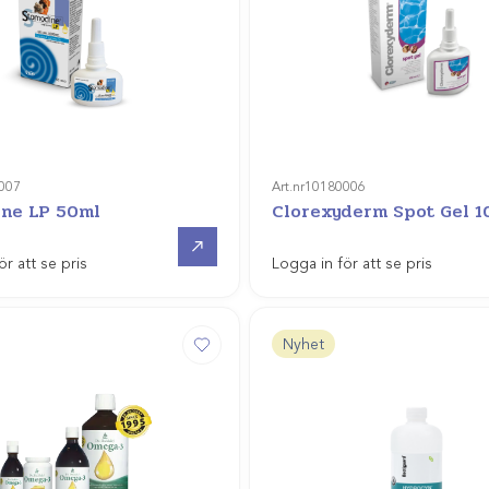
007
Art.nr
10180006
ne LP 50ml
Clorexyderm Spot Gel 1
Gå till
ör att se pris
Logga in för att se pris
Nyhet