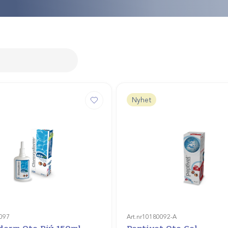
Nyhet
097
Art.nr
10180092-A