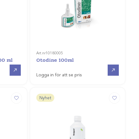
Art.nr
10180005
00 ml
Otodine 100ml
Gå till
Gå till
Logga in för att se pris
Nyhet