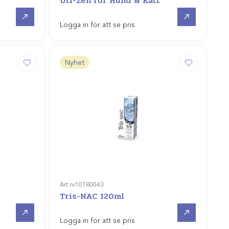
Uti-Zen för Hund & Katt
Gå till
Gå till
Logga in för att se pris
Nyhet
Art.nr
10180043
Tris-NAC 120ml
Gå till
Gå till
Logga in för att se pris