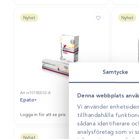
Nyhet
Nyhet
Samtycke
Art.nr
10180032-A
Art.nr
10180
Denna webbplats anvä
Epato+
Solo Co
Vi använder enhetsident
Gå till
tillhandahålla funktion
Logga in för att se pris
Logga in f
sådana identifierare o
analysföretag som vi 
Nyhet
Nyhet