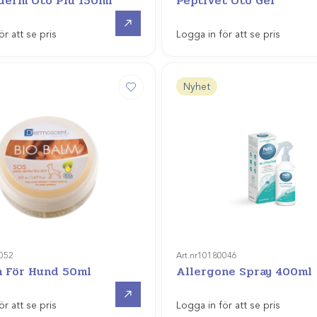
derm Oto Piú 150ml
Peptivet Oto Gel
Gå till
ör att se pris
Logga in för att se pris
Nyhet
052
Art.nr
10180046
m För Hund 50ml
Allergone Spray 400ml
Gå till
ör att se pris
Logga in för att se pris