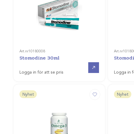
Art.nr
10180008
Art.nr
10180
Stomodine 30ml
Stomodi
Gå till
Logga in för att se pris
Logga in f
Nyhet
Nyhet