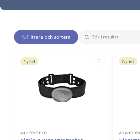
Filtrera och sortera
Nyhet
Nyhet
Art.nr
89651000
Art.nr
10180