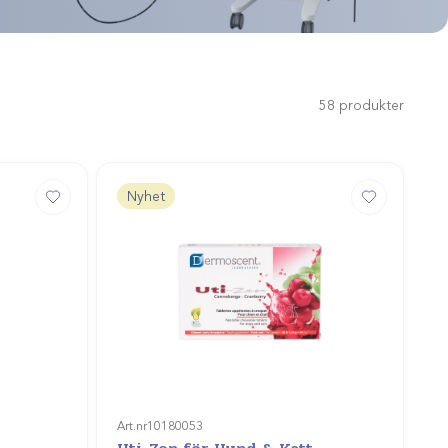
58
produkter
Nyhet
Art.nr
10180053