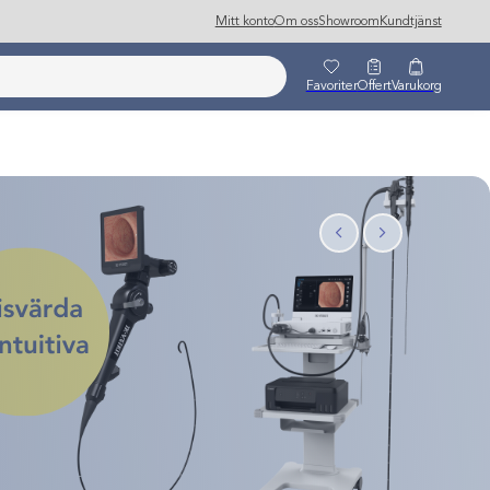
Mitt konto
Om oss
Showroom
Kundtjänst
Favoriter
Offert
Varukorg