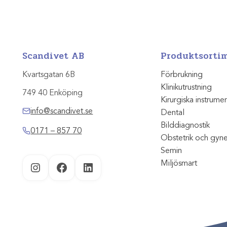
Scandivet AB
Produktsorti
Kvartsgatan 6B
Förbrukning
Klinikutrustning
749 40 Enköping
Kirurgiska instrume
info@scandivet.se
Dental
Bilddiagnostik
0171 – 857 70
Obstetrik och gyn
Semin
Miljösmart
Instagram
Facebook
LinkedIn