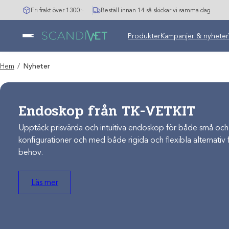
Hoppa
Fri frakt över 1300:-
Beställ innan 14 så skickar vi samma dag
till
innehåll
Produkter
Kampanjer & nyheter
Hem
/
Nyheter
Endoskop från TK-VETKIT
Upptäck prisvärda och intuitiva endoskop för både små och st
konfigurationer och med både rigida och flexibla alternativ f
behov.
Läs mer