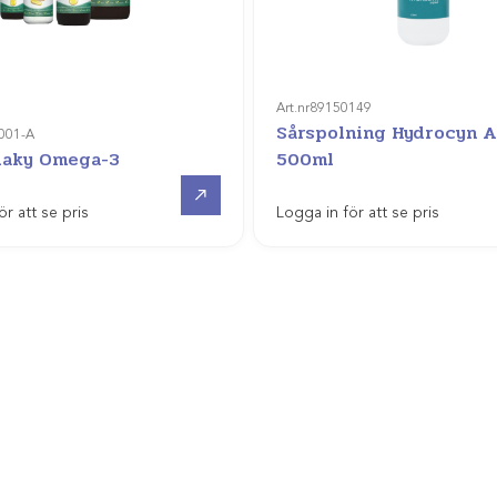
Art.nr
89150149
Sårspolning Hydrocyn 
001-A
daky Omega-3
500ml
Gå till
ör att se pris
Logga in för att se pris