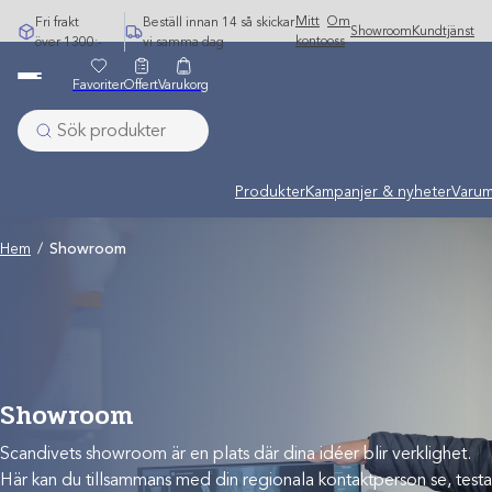
Hoppa
Mitt
Om
Fri frakt
Beställ innan 14 så skickar
Showroom
Kundtjänst
till
konto
oss
över 1300:-
vi samma dag
innehåll
Favoriter
Offert
Varukorg
Produkter
Kampanjer & nyheter
Varum
Hem
/
Showroom
Showroom
Scandivets showroom är en plats där dina idéer blir verklighet.
Här kan du tillsammans med din regionala kontaktperson se, testa