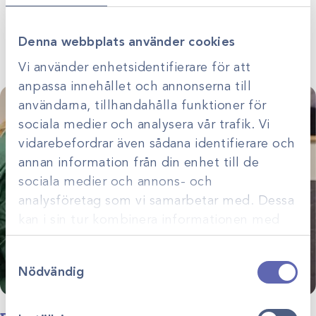
Denna webbplats använder cookies
Vi använder enhetsidentifierare för att
anpassa innehållet och annonserna till
användarna, tillhandahålla funktioner för
sociala medier och analysera vår trafik. Vi
vidarebefordrar även sådana identifierare och
annan information från din enhet till de
sociala medier och annons- och
analysföretag som vi samarbetar med. Dessa
kan i sin tur kombinera informationen med
annan information som du har tillhandahållit
Samtyckesval
eller som de har samlat in när du har använt
Nödvändig
deras tjänster.