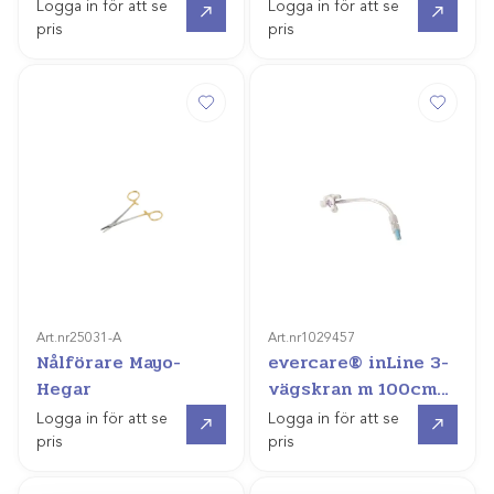
Logga in för att se
Logga in för att se
pris
pris
Art.nr
25031-A
Art.nr
1029457
Nålförare Mayo-
evercare® inLine 3-
Hegar
vägskran m 100cm
slang
Gå till
Gå till
Logga in för att se
Logga in för att se
pris
pris