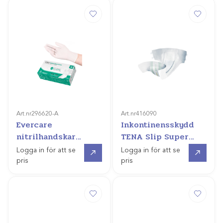
Art.nr
296620-A
Art.nr
416090
Evercare
Inkontinensskydd
nitrilhandskar
TENA Slip Super
(frost)
28st
Gå till
Gå till
Logga in för att se
Logga in för att se
pris
pris