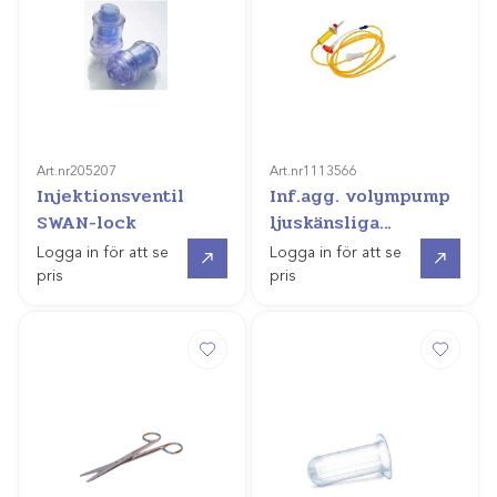
Art.nr
205207
Art.nr
1113566
Injektionsventil
Inf.agg. volympump
SWAN-lock
ljuskänsliga
läkemedel
Gå till
Gå till
Logga in för att se
Logga in för att se
pris
pris