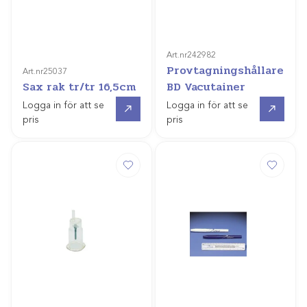
Art.nr
242982
Provtagningshållare
Art.nr
25037
Sax rak tr/tr 16,5cm
BD Vacutainer
Gå till
Gå till
Logga in för att se
Logga in för att se
pris
pris