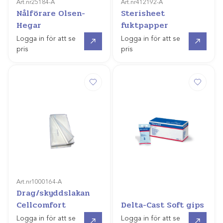
Art.nr
25184-A
Art.nr
412192-A
Nålförare Olsen-
Sterisheet
Hegar
fuktpapper
Gå till
Gå till
Logga in för att se
Logga in för att se
pris
pris
Art.nr
1000164-A
Drag/skyddslakan
Cellcomfort
Delta-Cast Soft gips
Gå till
Gå till
Logga in för att se
Logga in för att se