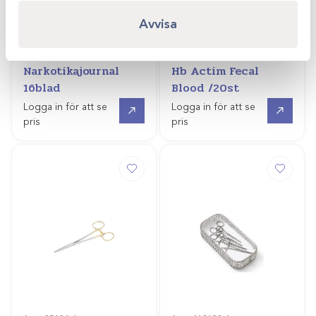
Avvisa
Art.nr
405642
Art.nr
31318-2
Narkotikajournal
Hb Actim Fecal
16blad
Blood /20st
Gå till
Gå till
Logga in för att se
Logga in för att se
pris
pris