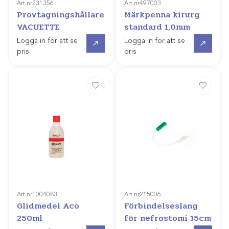
Art.nr
231356
Art.nr
497003
Provtagningshållare
Märkpenna kirurg
VACUETTE
standard 1,0mm
Gå till
Gå till
Logga in för att se
Logga in för att se
pris
pris
Art.nr
1004083
Art.nr
215006
Glidmedel Aco
Förbindelseslang
250ml
för nefrostomi 15cm
Gå till
Gå till