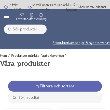
Hoppa
Mitt
Om
Fri frakt
Beställ innan 14 så skickar
Showroom
Kundtjänst
till
konto
oss
över 1300:-
vi samma dag
innehåll
Favoriter
Offert
Varukorg
Produkter
Kampanjer & nyheter
Varum
Hem
/
Produkter märkta ”autoklaverbar”
Våra produkter
Filtrera och sortera