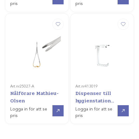
pris
pris
Art.nr
25027-A
Art.nr
413019
Nålförare Mathieu-
Dispenser till
Olsen
hygienstation
(110mm servettbox)
Gå till
Gå till
Logga in för att se
Logga in för att se
pris
pris