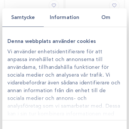
Samtycke
Information
Om
Denna webbplats använder cookies
Vi använder enhetsidentifierare för att
anpassa innehållet och annonserna till
användarna, tillhandahålla funktioner för
Art.nr
1029463
Art.nr
47976
Förlängningslang
Diatermiapparat
sociala medier och analysera vår trafik. Vi
infusion 200cm
M200 200W
vidarebefordrar även sådana identifierare och
Gå till
Offertpris
Logga in för att se
Logga in för att se
annan information från din enhet till de
pris
pris
sociala medier och annons- och
analysföretag som vi samarbetar med. Dessa
kan i sin tur kombinera informationen med
annan information som du har tillhandahållit