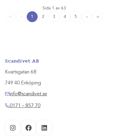
Sida 1 av 63
1
2
3
4
5
›
››
‹‹
‹
Scandivet AB
Kvartsgatan 6B
749 40 Enköping
info@scandivet.se
0171 – 857 70
Instagram
Facebook
LinkedIn