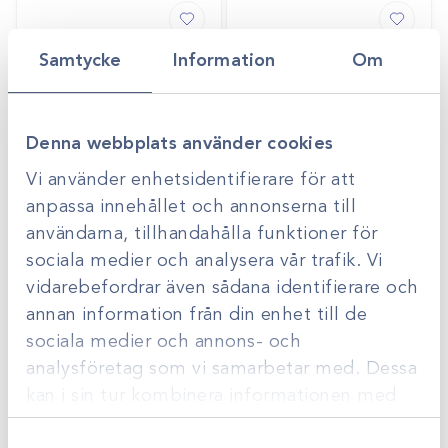
Samtycke
Information
Om
Denna webbplats använder cookies
Vi använder enhetsidentifierare för att
anpassa innehållet och annonserna till
användarna, tillhandahålla funktioner för
Art.nr
1029463
Art.nr
47976
Förlängningslang
Diatermiapparat
sociala medier och analysera vår trafik. Vi
infusion 200cm
M200 200W
vidarebefordrar även sådana identifierare och
Gå till
Offertpris
Logga in för att se
Logga in för att se
annan information från din enhet till de
pris
pris
sociala medier och annons- och
analysföretag som vi samarbetar med. Dessa
kan i sin tur kombinera informationen med
annan information som du har tillhandahållit