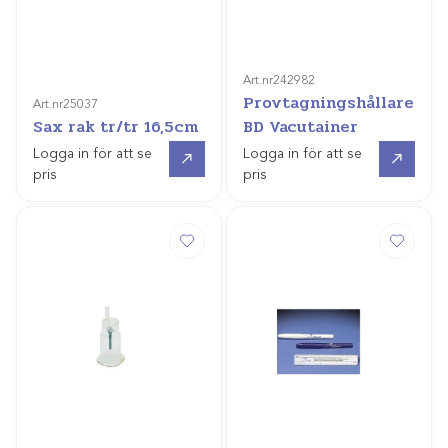
Art.nr
242982
Provtagningshållare
Art.nr
25037
Sax rak tr/tr 16,5cm
BD Vacutainer
Gå till
Gå till
Logga in för att se
Logga in för att se
pris
pris