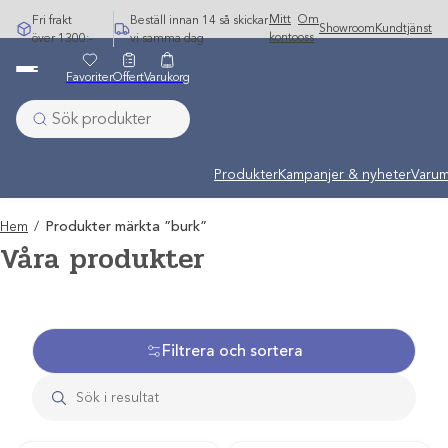
Hoppa
Mitt
Om
Fri frakt
Beställ innan 14 så skickar
Showroom
Kundtjänst
till
konto
oss
över 1300:-
vi samma dag
innehåll
Favoriter
Offert
Varukorg
Produkter
Kampanjer & nyheter
Varum
Hem
/
Produkter märkta ”burk”
Våra produkter
Filtrera och sortera