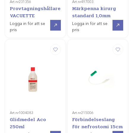
Art.nr
231356
Art.nr
497003
Provtagningshållare
Märkpenna kirurg
VACUETTE
standard 1,0mm
Gå till
Gå till
Logga in för att se
Logga in för att se
pris
pris
Art.nr
1004083
Art.nr
215006
Glidmedel Aco
Förbindelseslang
250ml
för nefrostomi 15cm
Gå till
Gå till