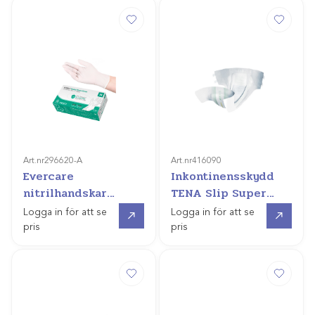
Art.nr
296620-A
Art.nr
416090
Evercare
Inkontinensskydd
nitrilhandskar
TENA Slip Super
(frost)
28st
Gå till
Gå till
Logga in för att se
Logga in för att se
pris
pris