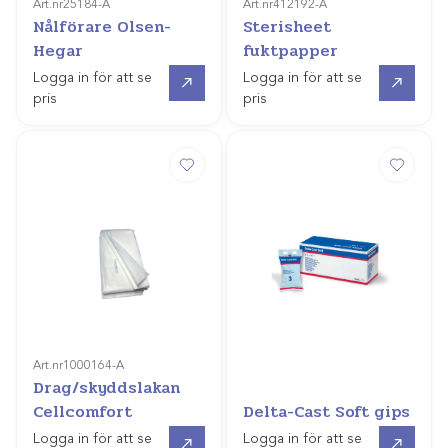
Art.nr
25184-A
Art.nr
412192-A
Nålförare Olsen-
Sterisheet
Hegar
fuktpapper
Gå till
Gå till
Logga in för att se
Logga in för att se
pris
pris
Art.nr
1000164-A
Drag/skyddslakan
Cellcomfort
Delta-Cast Soft gips
Gå till
Gå till
Logga in för att se
Logga in för att se