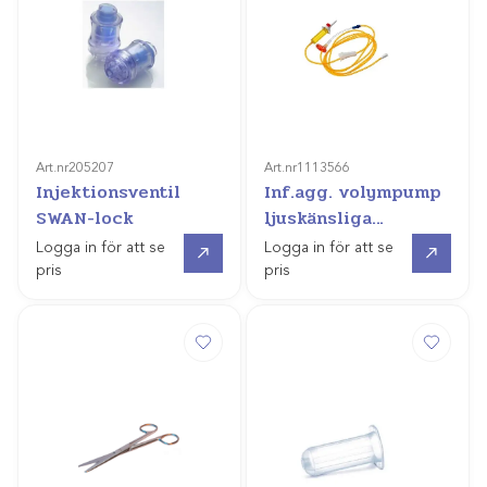
Art.nr
205207
Art.nr
1113566
Injektionsventil
Inf.agg. volympump
SWAN-lock
ljuskänsliga
läkemedel
Gå till
Gå till
Logga in för att se
Logga in för att se
pris
pris