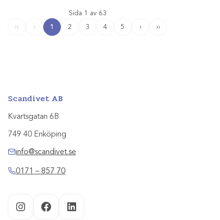
Sida 1 av 63
1
2
3
4
5
›
››
‹‹
‹
Scandivet AB
Kvartsgatan 6B
749 40 Enköping
info@scandivet.se
0171 – 857 70
Instagram
Facebook
LinkedIn