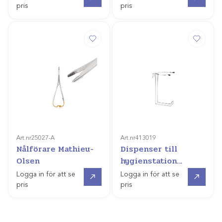
pris
pris
Art.nr
25027-A
Art.nr
413019
Nålförare Mathieu-
Dispenser till
Olsen
hygienstation
(110mm servettbox)
Gå till
Gå till
Logga in för att se
Logga in för att se
pris
pris