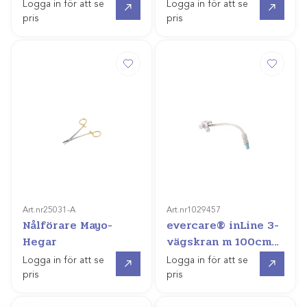
Logga in för att se
Logga in för att se
pris
pris
Art.nr
25031-A
Art.nr
1029457
Nålförare Mayo-
evercare® inLine 3-
Hegar
vägskran m 100cm
slang
Gå till
Gå till
Logga in för att se
Logga in för att se
pris
pris