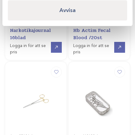
Avvisa
Art.nr
405642
Art.nr
31318-2
Narkotikajournal
Hb Actim Fecal
16blad
Blood /20st
Gå till
Gå till
Logga in för att se
Logga in för att se
pris
pris