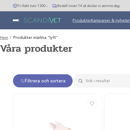
Hoppa
Fri frakt över 1300:-
Beställ innan 14 så skickar vi samma dag
till
innehåll
Produkter
Kampanjer & nyheter
Hem
/
Produkter märkta ”lyft”
Våra produkter
Filtrera och sortera