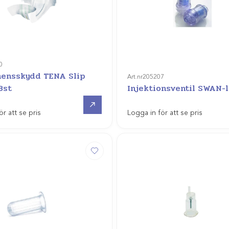
0
nensskydd TENA Slip
Art.nr
205207
8st
Injektionsventil SWAN-
Gå till
ör att se pris
Logga in för att se pris