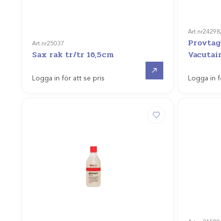
Art.nr
24298
Provtag
Art.nr
25037
Sax rak tr/tr 16,5cm
Vacutai
Gå till
Logga in för att se pris
Logga in f