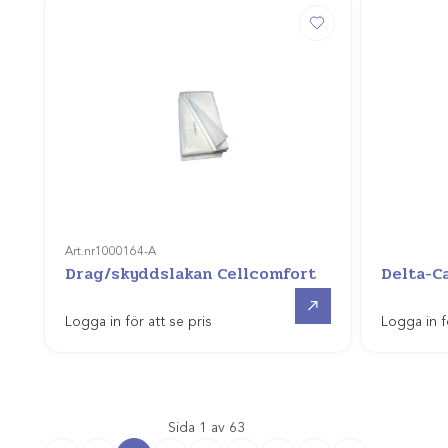
Art.nr
1000164-A
Drag/skyddslakan Cellcomfort
Delta-Ca
Gå till
Logga in för att se pris
Logga in f
Sida 1 av 63