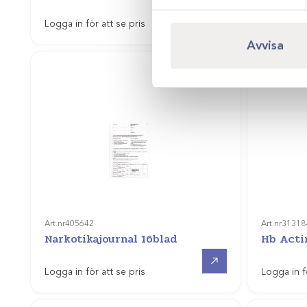
Gå till
Logga in för att se pris
Logga in f
Avvisa
Art.nr
405642
Art.nr
31318
Narkotikajournal 16blad
Hb Acti
Gå till
Logga in för att se pris
Logga in f