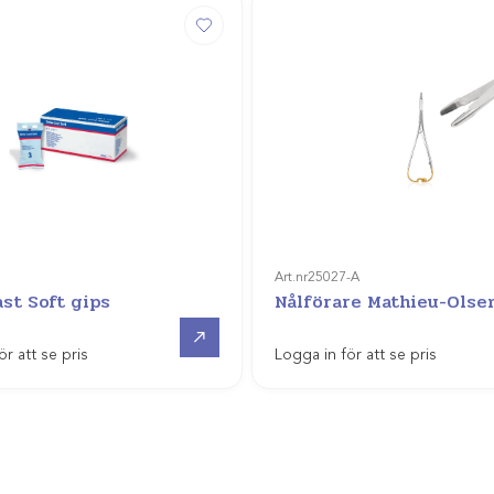
Art.nr
25027-A
st Soft gips
Nålförare Mathieu-Olse
Gå till
ör att se pris
Logga in för att se pris