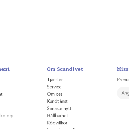
ment
Om Scandivet
Miss
Tjänster
Prenu
Service
nt
Om oss
Kundtjänst
Senaste nytt
ekologi
Hållbarhet
Köpvillkor