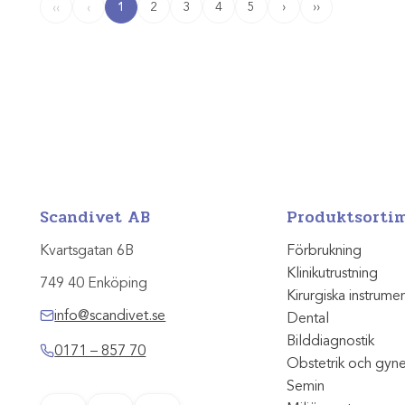
1
2
3
4
5
›
››
‹‹
‹
Scandivet AB
Produktsorti
Kvartsgatan 6B
Förbrukning
Klinikutrustning
749 40 Enköping
Kirurgiska instrume
info@scandivet.se
Dental
Bilddiagnostik
0171 – 857 70
Obstetrik och gyn
Semin