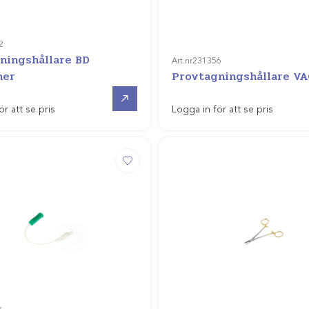
2
ningshållare BD
Art.nr
231356
ner
Provtagningshållare V
Gå till
ör att se pris
Logga in för att se pris