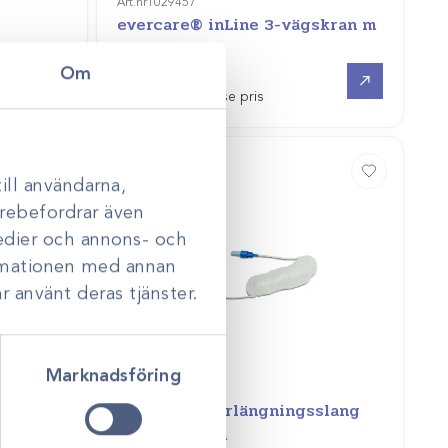
Art.nr
1029457
evercare® inLine 3-vägskran m
100cm slang
Om
Gå till
Gå till
Logga in för att se pris
ill användarna,
darebefordrar även
medier och annons- och
ormationen med annan
r använt deras tjänster.
Marknadsföring
Art.nr
1029471
Evercare® förlängningsslang
spiral 300cm