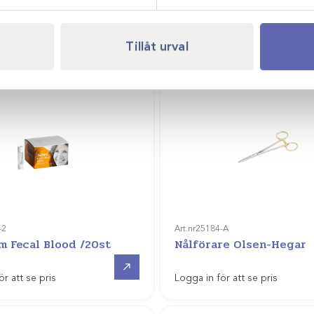
Offertpris
ör att se pris
Logga in för att se pris
Tillåt urval
-2
Art.nr
25184-A
m Fecal Blood /20st
Nålförare Olsen-Hegar
Gå till
ör att se pris
Logga in för att se pris