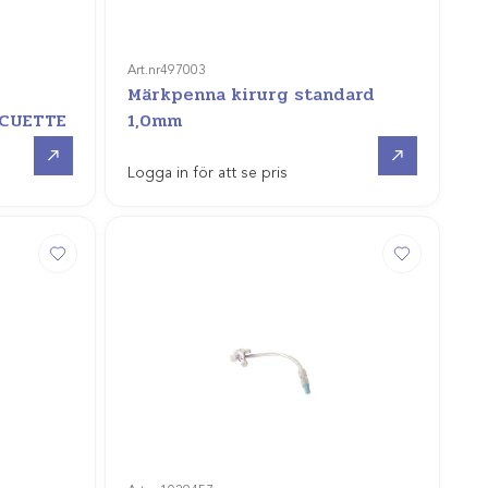
Art.nr
497003
Märkpenna kirurg standard
ACUETTE
1,0mm
Gå till
Gå till
Logga in för att se pris