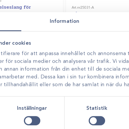
6
elseslang för
Art.nr
25031-A
omi 15cm
Nålförare Mayo-Hegar
Information
Gå till
ör att se pris
Logga in för att se pris
nder cookies
ifierare för att anpassa innehållet och annonserna t
er för sociala medier och analysera vår trafik. Vi vi
ch annan information från din enhet till de sociala 
samarbetar med. Dessa kan i sin tur kombinera inf
tillhandahållit eller som de har samlat in när du ha
Inställningar
Statistik
Art.nr
0053
iapparat M200 200W
MB122 120 Watt