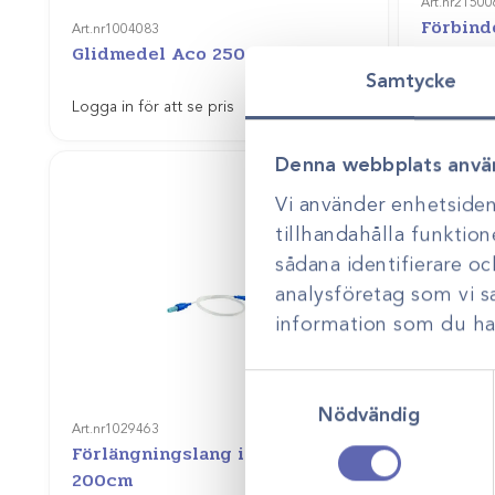
Art.nr
21500
Förbind
Art.nr
1004083
Glidmedel Aco 250ml
nefrost
Samtycke
Gå till
Logga in för att se pris
Logga in f
Denna webbplats anvä
Vi använder enhetsident
tillhandahålla funktion
sådana identifierare o
analysföretag som vi 
information som du har 
Samtyckesval
Nödvändig
Art.nr
1029463
Förlängningslang infusion
Art.nr
47976
200cm
Diaterm