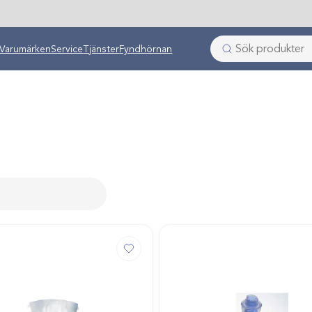
Varumärken
Service
Tjänster
Fyndhörnan