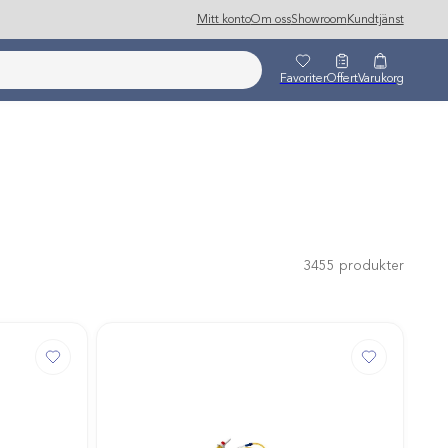
Mitt konto
Om oss
Showroom
Kundtjänst
Favoriter
Offert
Varukorg
3455
produkter