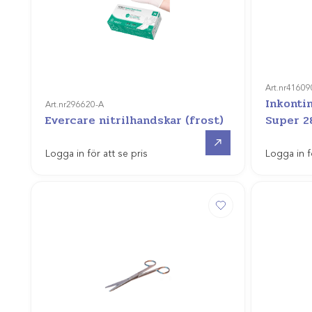
Art.nr
41609
Inkonti
Art.nr
296620-A
Evercare nitrilhandskar (frost)
Super 2
Gå till
Logga in för att se pris
Logga in f