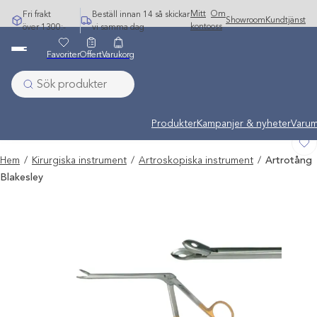
Hoppa
Mitt
Om
Fri frakt
Beställ innan 14 så skickar
Showroom
Kundtjänst
till
konto
oss
över 1300:-
vi samma dag
innehåll
Favoriter
Offert
Varukorg
Undermeny stängd: Varumärken
Produkter
Kampanjer & nyheter
Varum
Hem
/
Kirurgiska instrument
/
Artroskopiska instrument
/
Artrotång
Blakesley