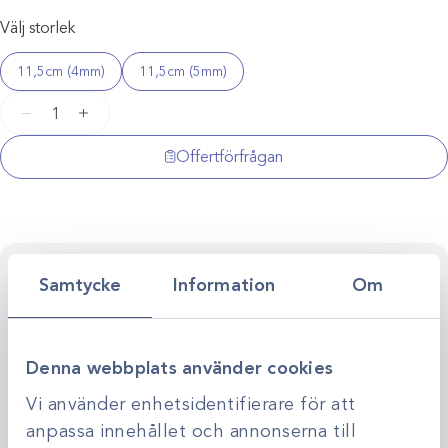
Välj storlek
11,5cm (4mm)
11,5cm (5mm)
Artrotång
−
+
Blakesley
mängd
Offertförfrågan
Kontakta oss för personlig rådgivning
Samtycke
Information
Om
Vi stöttar dig i allt från produktval till klinikens långsiktiga
utveckling. Genom personlig rådgivning hjälper vi dig
skapa smarta, hållbara lösningar anpassade efter just er
Kontakta oss
verksamhet.
Denna webbplats använder cookies
Vi använder enhetsidentifierare för att
anpassa innehållet och annonserna till