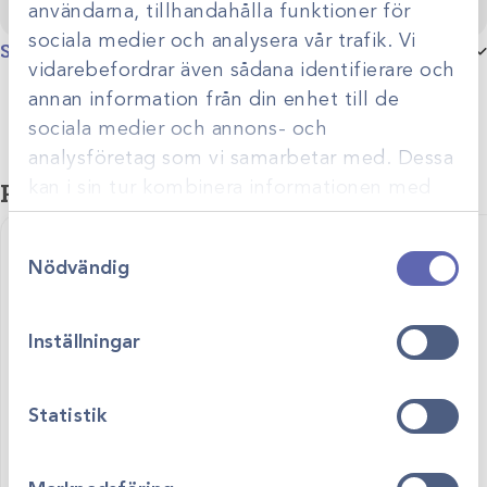
användarna, tillhandahålla funktioner för
sociala medier och analysera vår trafik. Vi
Specifikationer
vidarebefordrar även sådana identifierare och
Storlek
11,5cm (4mm), 11,5cm (5mm)
annan information från din enhet till de
sociala medier och annons- och
Produktgrupp
Artroskopiska tänger
analysföretag som vi samarbetar med. Dessa
Relaterade produkter
kan i sin tur kombinera informationen med
annan information som du har tillhandahållit
Samtyckesval
eller som de har samlat in när du har använt
Nödvändig
deras tjänster.
Inställningar
Statistik
Art.nr
25155
Art.nr