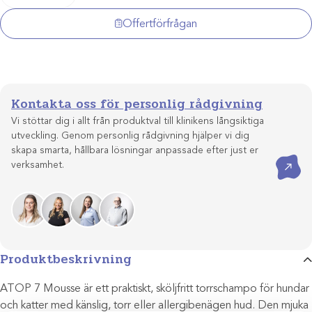
7
Mousse
Offertförfrågan
150ml
mängd
Kontakta oss för personlig rådgivning
Vi stöttar dig i allt från produktval till klinikens långsiktiga
utveckling. Genom personlig rådgivning hjälper vi dig
skapa smarta, hållbara lösningar anpassade efter just er
Kontakta oss
verksamhet.
Produktbeskrivning
ATOP 7 Mousse är ett praktiskt, sköljfritt torrschampo för hundar
och katter med känslig, torr eller allergibenägen hud. Den mjuka