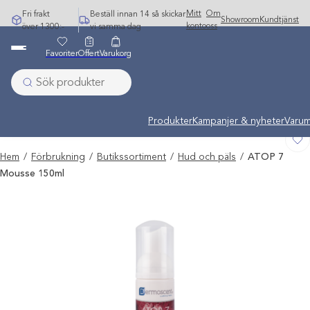
Hoppa
Mitt
Om
Fri frakt
Beställ innan 14 så skickar
Showroom
Kundtjänst
till
konto
oss
över 1300:-
vi samma dag
innehåll
Favoriter
Offert
Varukorg
Undermeny stängd: Varumärken
Produkter
Kampanjer & nyheter
Varum
Hem
/
Förbrukning
/
Butikssortiment
/
Hud och päls
/
ATOP 7
Mousse 150ml