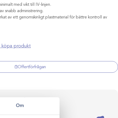
nimalt med vikt till IV-linjen.
 av snabb administrering.
at av ett genomskinligt plastmaterial för bättre kontroll av
ch köpa produkt
Offertförfrågan
ersonlig rådgivning
Om
val till klinikens långsiktiga
ådgivning hjälper vi dig skapa
assade efter just er verksamhet.
Kontakta oss