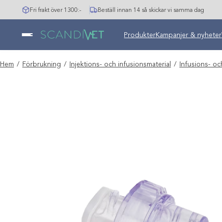
Hoppa
Fri frakt över 1300:-
Beställ innan 14 så skickar vi samma dag
till
innehåll
Undermeny stängd: Varumär
Produkter
Kampanjer & nyheter
Hem
/
Förbrukning
/
Injektions- och infusionsmaterial
/
Infusions- oc