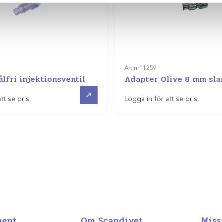
Art.nr
11259
ålfri injektionsventil
Adapter Olive 8 mm sl
Visa produkt
tt se pris
Logga in för att se pris
ment
Om Scandivet
Miss