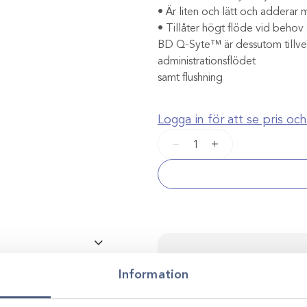
• Är liten och lätt och adderar mi
• Tillåter högt flöde vid behov
BD Q-Syte™ är dessutom tillverk
administrationsflödet
samt flushning
Logga in för att se pris o
BD
−
+
Q-
Syte™
nålfri
injektport
mängd
Kontakta oss för p
Adapter & proppar
Information
Vi stöttar dig i allt från produkt
utveckling. Genom personlig r
smarta, hållbara lösningar anp