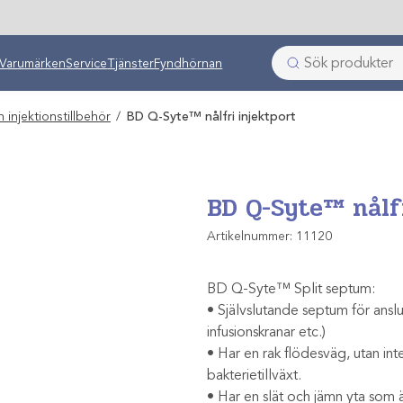
ken
Varumärken
Service
Tjänster
Fyndhörnan
h injektionstillbehör
/
BD Q-Syte™ nålfri injektport
BD Q-Syte™ nålfr
Artikelnummer:
11120
BD Q-Syte™ Split septum:
• Självslutande septum för anslutn
infusionskranar etc.)
• Har en rak flödesväg, utan int
bakterietillväxt.
• Har en slät och jämn yta som ä