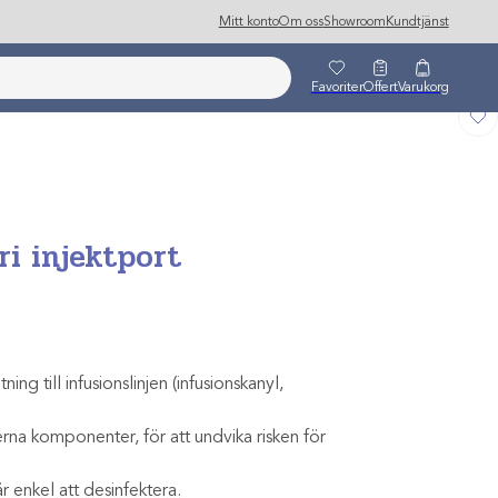
Mitt konto
Om oss
Showroom
Kundtjänst
Favoriter
Offert
Varukorg
i injektport
ing till infusionslinjen (infusionskanyl,
erna komponenter, för att undvika risken för
r enkel att desinfektera.