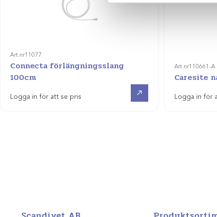
Art.nr
11077
Connecta förlängningsslang
Art.nr
110661-A
100cm
Caresite n
Visa produkt
Logga in för att se pris
Logga in för a
Scandivet AB
Produktsorti