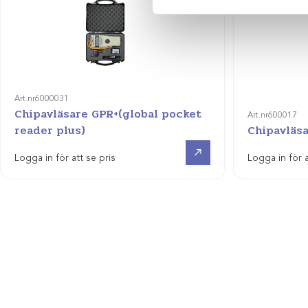
Art.nr
6000031
Chipavläsare GPR+(global pocket
Art.nr
600017
reader plus)
Chipavläs
Visa produkt
Logga in för att se pris
Logga in för a