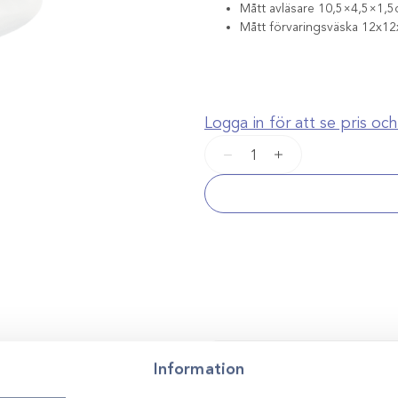
Mått avläsare 10,5×4,5×1,5
Mått förvaringsväska 12x1
Logga in för att se pris o
Chipavläsare
−
+
Pocket
mängd
Information
Kontakta oss för p
ndast av chipnummer.
Vi stöttar dig i allt från produkt