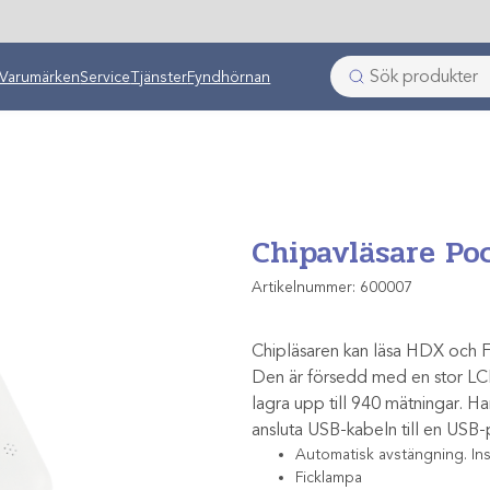
ken
Varumärken
Service
Tjänster
Fyndhörnan
Chipavläsare Po
Artikelnummer:
600007
Chipläsaren kan läsa HDX och 
Den är försedd med en stor LCD
lagra upp till 940 mätningar. H
ansluta USB-kabeln till en USB-
Automatisk avstängning. Ins
Ficklampa