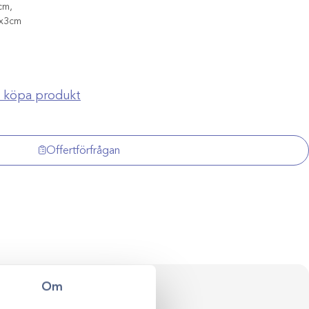
cm,
2x3cm
ch köpa produkt
Offertförfrågan
Om
ersonlig rådgivning
val till klinikens långsiktiga