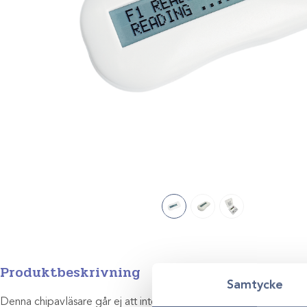
Produktbeskrivning
Samtycke
Denna chipavläsare går ej att integrera med FEI-appen. Läser e