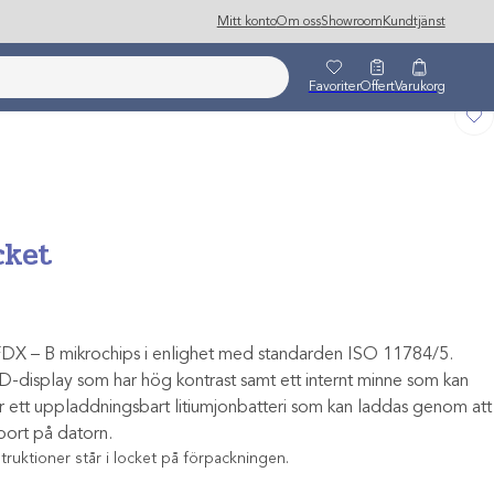
Mitt konto
Om oss
Showroom
Kundtjänst
Favoriter
Offert
Varukorg
cket
FDX – B mikrochips i enlighet med standarden ISO 11784/5.
-display som har hög kontrast samt ett internt minne som kan
ar ett uppladdningsbart litiumjonbatteri som kan laddas genom att
port på datorn.
truktioner står i locket på förpackningen.