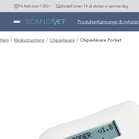
Hoppa
Fri frakt över 1300:-
Beställ innan 14 så skickar vi samma dag
till
innehåll
Undermeny stängd: Varumär
Produkter
Kampanjer & nyheter
Hem
/
Klinikutrustning
/
Chipavläsare
/
Chipavläsare Pocket