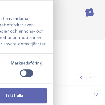
ådgivning hjälper vi dig skapa
assade efter just er verksamhet.
Kontakta oss
ill användarna,
darebefordrar även
medier och annons- och
ormationen med annan
r använt deras tjänster.
Marknadsföring
Tillåt alla