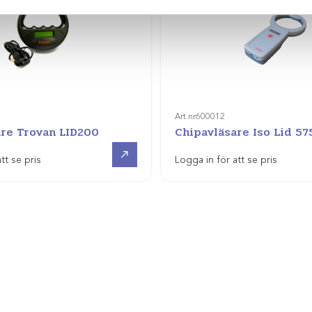
Art.nr
600012
are Trovan LID200
Chipavläsare Iso Lid 57
Visa produkt
tt se pris
Logga in för att se pris