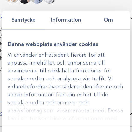
Produktbeskrivning
Samtycke
Information
Om
Antiseptiskt, koncentrerat schampo till hund, katt och häst.
Används till hud- och pälshygien på djur när djup rengöring av
Denna webbplats använder cookies
huden önskas. Passar för tvätt inför operationer och som
komplement till medicinsk behandling av infektiösa
Vi använder enhetsidentifierare för att
hudsjukdomar (bakterier, jästsvamp, dermatofyter).
anpassa innehållet och annonserna till
Aktiva ingredienser:
användarna, tillhandahålla funktioner för
Klorhexidindiglukonat 4%
sociala medier och analysera vår trafik. Vi
Lanolin
vidarebefordrar även sådana identifierare och
Glycerin
annan information från din enhet till de
sociala medier och annons- och
analysföretag som vi samarbetar med. Dessa
Specifikationer
kan i sin tur kombinera informationen med
annan information som du har tillhandahållit