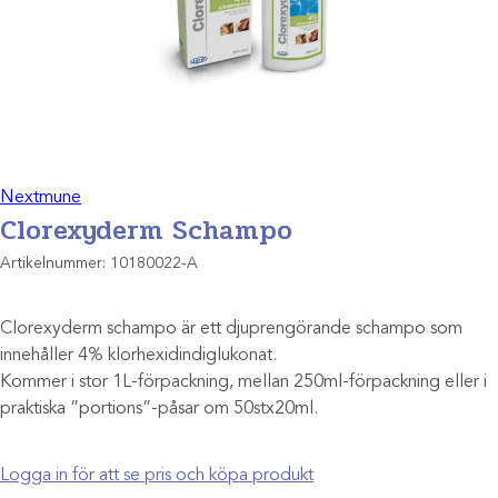
Nextmune
Clorexyderm Schampo
Artikelnummer:
10180022-A
Clorexyderm schampo är ett djuprengörande schampo som
innehåller 4% klorhexidindiglukonat.
Kommer i stor 1L-förpackning, mellan 250ml-förpackning eller i
praktiska ”portions”-påsar om 50stx20ml.
Logga in för att se pris och köpa produkt