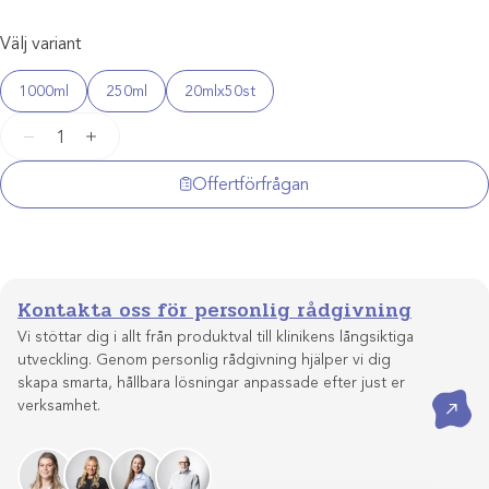
Välj variant
1000ml
250ml
20mlx50st
Clorexyderm
−
+
Schampo
mängd
Offertförfrågan
Kontakta oss för personlig rådgivning
Vi stöttar dig i allt från produktval till klinikens långsiktiga
utveckling. Genom personlig rådgivning hjälper vi dig
skapa smarta, hållbara lösningar anpassade efter just er
Kontakta oss
verksamhet.