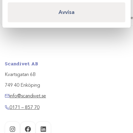
Border
Epato+
Avvisa
Visa produkt
Logga in för att se pris
Logga in för att se
Scandivet AB
Kvartsgatan 6B
749 40 Enköping
info@scandivet.se
0171 – 857 70