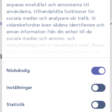
anpassa innehållet och annonserna till
användarna, tillhandahålla funktioner för
sociala medier och analysera vår trafik. Vi
Specifikationer
vidarebefordrar även sådana identifierare och
annan information från din enhet till de
Storlek
4cmx5m, 6cmx5m, 8cmx5m
sociala medier och annons- och
analysföretag som vi samarbetar med. Dessa
Produktgrupp
Plåster
kan i sin tur kombinera informationen med
Relaterade produkter
annan information som du har tillhandahållit
Samtyckesval
eller som de har samlat in när du har använt
Nödvändig
deras tjänster.
Inställningar
Statistik