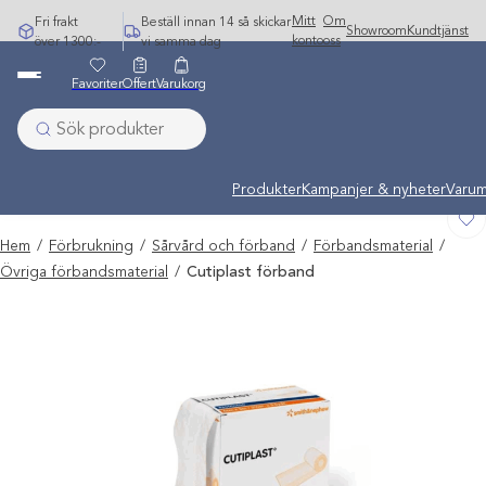
Hoppa
Mitt
Om
Fri frakt
Beställ innan 14 så skickar
Showroom
Kundtjänst
till
konto
oss
över 1300:-
vi samma dag
innehåll
Favoriter
Offert
Varukorg
Undermeny stängd: Varumärken
Produkter
Kampanjer & nyheter
Varum
Hem
/
Förbrukning
/
Sårvård och förband
/
Förbandsmaterial
/
Övriga förbandsmaterial
/
Cutiplast förband