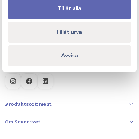
Tillåt alla
Scandivet AB
Kvartsgatan 6B
Tillåt urval
749 40 Enköping
info@scandivet.se
Avvisa
0171 – 857 70
Instagram
Facebook
LinkedIn
Produktsortiment
Om Scandivet