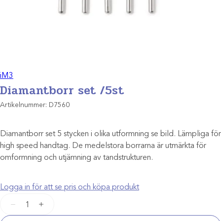
iM3
Diamantborr set /5st
Artikelnummer:
D7560
Diamantborr set 5 stycken i olika utformning se bild. Lämpliga för
high speed handtag. De medelstora borrarna är utmärkta för
omformning och utjämning av tandstrukturen.
Logga in för att se pris och köpa produkt
Diamantborr
−
+
set