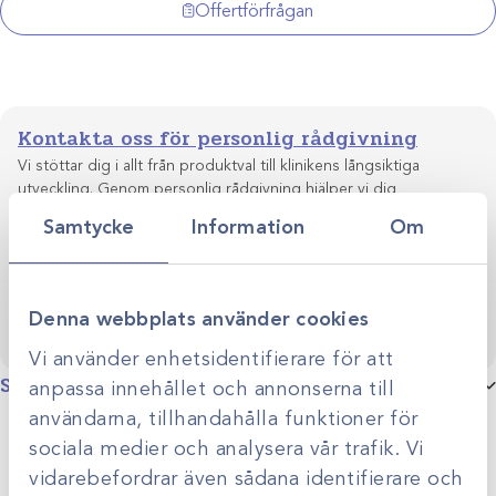
/5st
Offertförfrågan
mängd
Kontakta oss för personlig rådgivning
Vi stöttar dig i allt från produktval till klinikens långsiktiga
utveckling. Genom personlig rådgivning hjälper vi dig
skapa smarta, hållbara lösningar anpassade efter just er
Samtycke
Information
Om
Kontakta oss
verksamhet.
Denna webbplats använder cookies
Vi använder enhetsidentifierare för att
Specifikationer
anpassa innehållet och annonserna till
användarna, tillhandahålla funktioner för
Borrtyp
Diamantborrar
sociala medier och analysera vår trafik. Vi
vidarebefordrar även sådana identifierare och
Djurslag
Smådjur