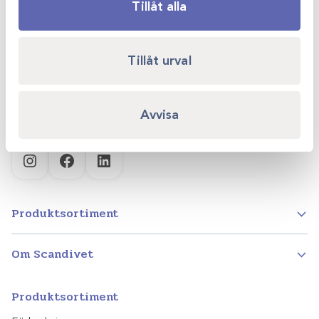
Scandivet AB
Tillåt alla
Kvartsgatan 6B
749 40 Enköping
Tillåt urval
info@scandivet.se
0171 – 857 70
Avvisa
Instagram
Facebook
LinkedIn
Produktsortiment
Om Scandivet
Produktsortiment