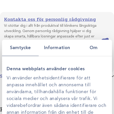
Kontakta oss för personlig rådgivning
Vi stöttar dig i allt från produktval till klinikens långsiktiga
utveckling. Genom personlig rådgivning hjälper vi dig
skapa smarta, hållbara lösningar anpassade efter just er
Kontakta oss
verksamhet.
Samtycke
Information
Om
Denna webbplats använder cookies
Specifikationer
Vi använder enhetsidentifierare för att
anpassa innehållet och annonserna till
Produktgrupp
Diatermistift och blad
användarna, tillhandahålla funktioner för
sociala medier och analysera vår trafik. Vi
vidarebefordrar även sådana identifierare och
Relaterade produkter
annan information från din enhet till de