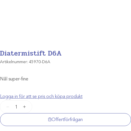
Diatermistift D6A
Artikelnummer:
45970-D6A
Nål super-fine
Logga in för att se pris och köpa produkt
Diatermistift
−
+
D6A
mängd
Offertförfrågan