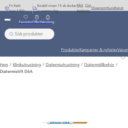
Hoppa
Mitt
Om
Fri frakt
Beställ innan 14 så skickar
Showroom
Kundtjänst
till
konto
oss
över 1300:-
vi samma dag
innehåll
Favoriter
Offert
Varukorg
Undermeny stängd: Varumärken
Produkter
Kampanjer & nyheter
Varum
Hem
/
Klinikutrustning
/
Diatermiutrustning
/
Diatermitillbehör
/
Diatermistift D6A