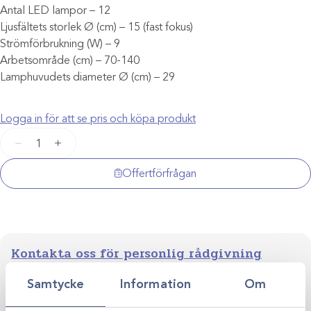
Antal LED lampor – 12
Ljusfältets storlek Ø (cm) – 15 (fast fokus)
Strömförbrukning (W) – 9
Arbetsområde (cm) – 70-140
Lamphuvudets diameter Ø (cm) – 29
Logga in för att se pris och köpa produkt
Dr
−
+
Mach
120
Offertförfrågan
LED
mängd
Kontakta oss för personlig rådgivning
Vi stöttar dig i allt från produktval till klinikens långsiktiga
Samtycke
Information
Om
utveckling. Genom personlig rådgivning hjälper vi dig
skapa smarta, hållbara lösningar anpassade efter just er
Kontakta oss