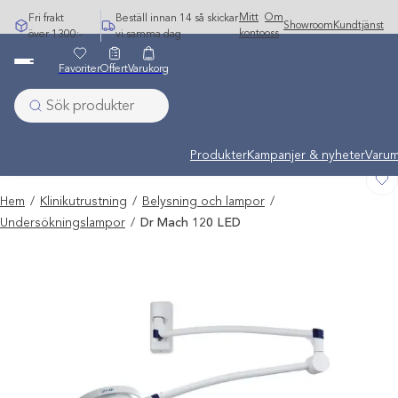
Hoppa
Mitt
Om
Fri frakt
Beställ innan 14 så skickar
Showroom
Kundtjänst
till
konto
oss
över 1300:-
vi samma dag
innehåll
Favoriter
Offert
Varukorg
Undermeny stängd: Varumärken
Produkter
Kampanjer & nyheter
Varum
Hem
/
Klinikutrustning
/
Belysning och lampor
/
Undersökningslampor
/
Dr Mach 120 LED