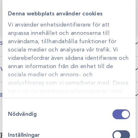
verksamhet.
Denna webbplats använder cookies
Vi använder enhetsidentifierare för att
anpassa innehållet och annonserna till
användarna, tillhandahålla funktioner för
Specifikationer
sociala medier och analysera vår trafik. Vi
vidarebefordrar även sådana identifierare och
Lampmodell/montering
Vägg
annan information från din enhet till de
Varumärke
sociala medier och annons- och
analysföretag som vi samarbetar med. Dessa
Rätt belysning är avgörande i både undersökningsrum och
kan i sin tur kombinera informationen med
operationssalar. Därför erbjuder vi på Scandivet ett komplett
Bilagor
annan information som du har tillhandahållit
sortiment av operations- och undersökningslampor från Dr. Mach
DrMach_examination-lights_EN_Prospekt
Samtyckesval
eller som de har samlat in när du har använt
– en av världens ledande tillverkare inom medicinska
Nödvändig
belysningssystem, med över 75 års erfarenhet.
deras tjänster.
Relaterade produkter
Inställningar