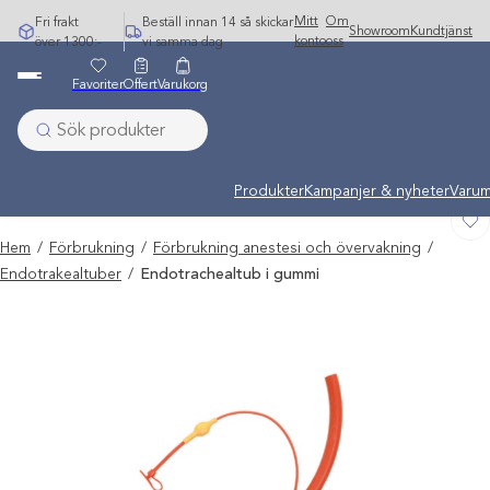
Hoppa
Mitt
Om
Fri frakt
Beställ innan 14 så skickar
Showroom
Kundtjänst
till
konto
oss
över 1300:-
vi samma dag
innehåll
Favoriter
Offert
Varukorg
Undermeny stängd: Varumärken
Produkter
Kampanjer & nyheter
Varum
Hem
/
Förbrukning
/
Förbrukning anestesi och övervakning
/
Endotrakealtuber
/
Endotrachealtub i gummi