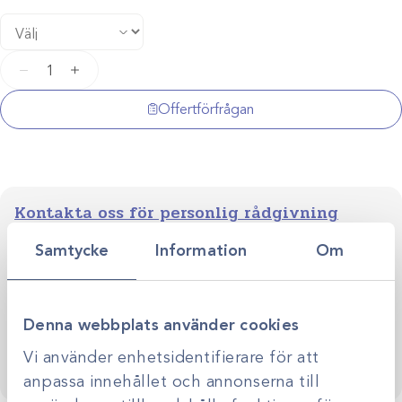
Endotrachealtub
−
+
i
gummi
Offertförfrågan
mängd
Kontakta oss för personlig rådgivning
Vi stöttar dig i allt från produktval till klinikens långsiktiga
Samtycke
Information
Om
utveckling. Genom personlig rådgivning hjälper vi dig
skapa smarta, hållbara lösningar anpassade efter just er
Kontakta oss
verksamhet.
Denna webbplats använder cookies
Vi använder enhetsidentifierare för att
anpassa innehållet och annonserna till