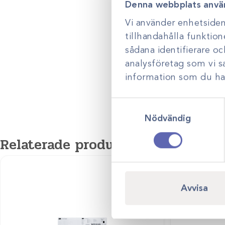
evercare – ett premium alternativ! evercare är ett premiummärke
Denna webbplats anvä
Produktgrupp
produkter så som undersökningshandskar, operationsrockar och s
Vi använder enhetsident
Varumärket evercare står för kvalitet och ett åtagande för kontinu
tillhandahålla funktion
innovation att vårda patienter med det bästa kliniska och säkraste 
sådana identifierare o
analysföretag som vi 
information som du har 
Samtyckesval
Nödvändig
Relaterade produkter
Avvisa