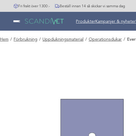
Hoppa
Fri frakt över 1300:-
Beställ innan 14 så skickar vi samma dag
till
innehåll
Undermeny stängd: Varumär
Produkter
Kampanjer & nyheter
Hem
/
Förbrukning
/
Uppdukningsmaterial
/
Operationsdukar
/
Ever