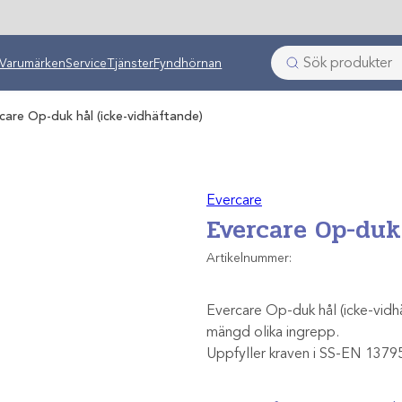
ken
Varumärken
Service
Tjänster
Fyndhörnan
care Op-duk hål (icke-vidhäftande)
Evercare
Evercare Op-duk
Artikelnummer:
Evercare Op-duk hål (icke-vidhä
mängd olika ingrepp.
Uppfyller kraven i SS-EN 1379