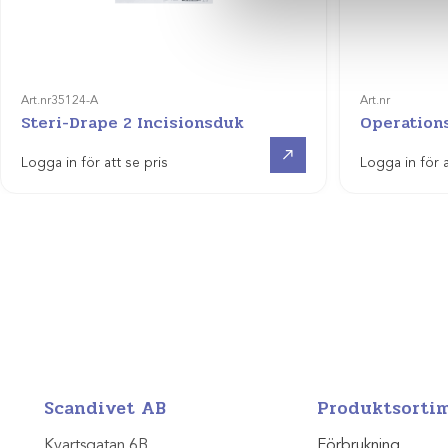
Art.nr
35124-A
Art.nr
Steri-Drape 2 Incisionsduk
Operation
Visa produkt
Logga in för att se pris
Logga in för a
Scandivet AB
Produktsorti
Kvartsgatan 6B
Förbrukning