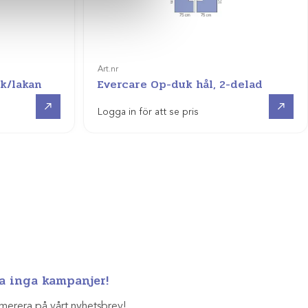
Art.nr
uk/lakan
Evercare Op-duk hål, 2-delad
Visa produkt
Visa produkt
Logga in för att se pris
a inga kampanjer!
merera på vårt nyhetsbrev!