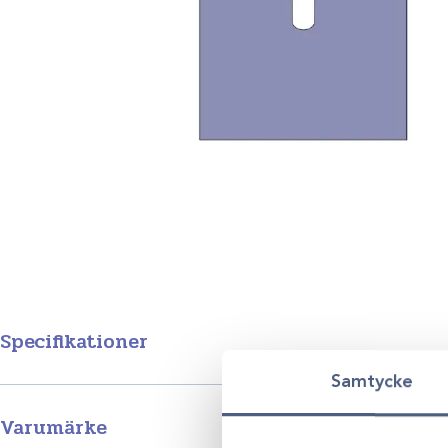
Specifikationer
Samtycke
Storlek
50x60cm (hål 6x8cm) /45st, 75x9
Varumärke