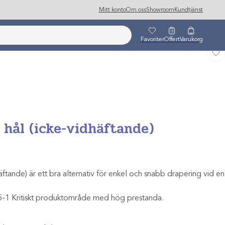
Mitt konto
Om oss
Showroom
Kundtjänst
Favoriter
Offert
Varukorg
 hål (icke-vidhäftande)
ftande) är ett bra alternativ för enkel och snabb drapering vid en
5-1 Kritiskt produktområde med hög prestanda.