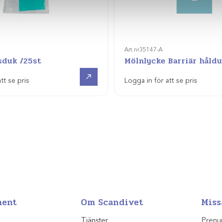
Art.nr
35147-A
sduk /25st
Mölnlycke Barriär håld
Visa produkt
tt se pris
Logga in för att se pris
ment
Om Scandivet
Miss
Tjänster
Prenu