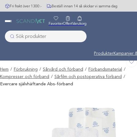
Hoppa
Fri frakt över 1300:-
Beställ innan 14 så skickar vi samma dag
till
innehåll
Favoriter
Offert
Varukorg
Undermeny stängd: 
Produkter
Kampanjer &
Hem
/
Förbrukning
/
Sårvård och förband
/
Förbandsmaterial
/
Kompresser och förband
/
Sårfilm och postoperativa förband
/
Evercare självhäftande Abs-förband