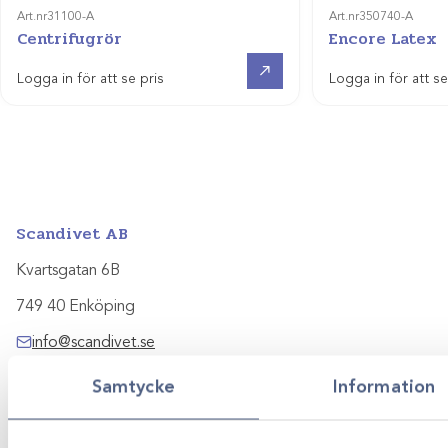
Art.nr
31100-A
Art.nr
350740-A
Centrifugrör
Encore Latex
Visa produkt
Logga in för att se pris
Logga in för att se
Scandivet AB
Kvartsgatan 6B
749 40 Enköping
info@scandivet.se
0171 – 857 70
Samtycke
Information