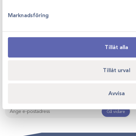
Om Scandivet
Tjänster
Marknadsföring
Service
Om oss
Kundtjänst
Senaste nytt
Tillåt alla
Hållbarhet
Köpvillkor
Integritetspolicy
Tillåt urval
Whistleblower
Missa inga kampanjer!
Avvisa
Prenumerera på vårt nyhetsbrev!
Gå vidare