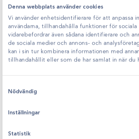
Instagram
Facebook
LinkedIn
Denna webbplats använder cookies
Vi använder enhetsidentifierare för att anpassa i
Produktsortiment
användarna, tillhandahålla funktioner för sociala 
vidarebefordrar även sådana identifierare och ann
Om Scandivet
de sociala medier och annons- och analysföret
kan i sin tur kombinera informationen med anna
tillhandahållit eller som de har samlat in när du 
Produktsortiment
Förbrukning
Klinikutrustning
Samtyckesval
Kirurgiska instrument
Nödvändig
Dental
Bilddiagnostik
Obstetrik och gynekologi
Inställningar
Semin
Miljösmart
Statistik