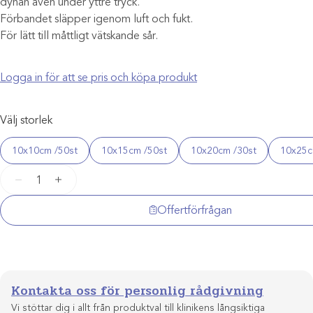
dynan även under yttre tryck.
Förbandet släpper igenom luft och fukt.
För lätt till måttligt vätskande sår.
Logga in för att se pris och köpa produkt
Välj storlek
10x10cm /50st
10x15cm /50st
10x20cm /30st
10x25c
Evercare
−
+
självhäftande
Abs-
Offertförfrågan
förband
mängd
Kontakta oss för personlig rådgivning
Vi stöttar dig i allt från produktval till klinikens långsiktiga