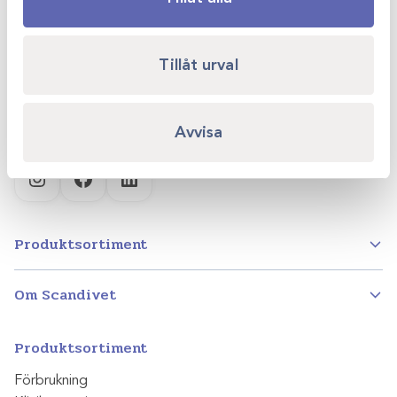
Kvartsgatan 6B
749 40 Enköping
Tillåt urval
info@scandivet.se
0171 – 857 70
Avvisa
Instagram
Facebook
LinkedIn
Produktsortiment
Om Scandivet
Produktsortiment
Förbrukning