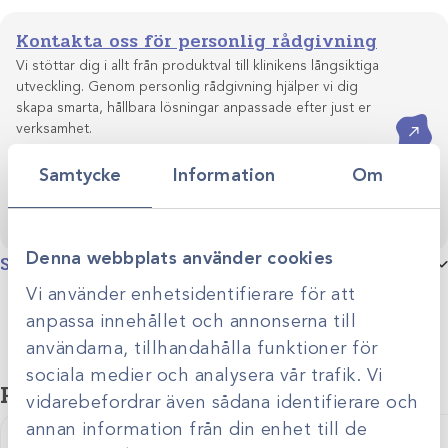
Kontakta oss för personlig rådgivning
Vi stöttar dig i allt från produktval till klinikens långsiktiga
utveckling. Genom personlig rådgivning hjälper vi dig
skapa smarta, hållbara lösningar anpassade efter just er
Kontakta oss
verksamhet.
Samtycke
Information
Om
Denna webbplats använder cookies
Specifikationer
Vi använder enhetsidentifierare för att
anpassa innehållet och annonserna till
användarna, tillhandahålla funktioner för
sociala medier och analysera vår trafik. Vi
Relaterade produkter
vidarebefordrar även sådana identifierare och
annan information från din enhet till de