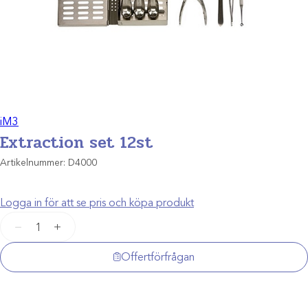
iM3
Extraction set 12st
Artikelnummer:
D4000
Logga in för att se pris och köpa produkt
Extraction
−
+
set
12st
Offertförfrågan
mängd