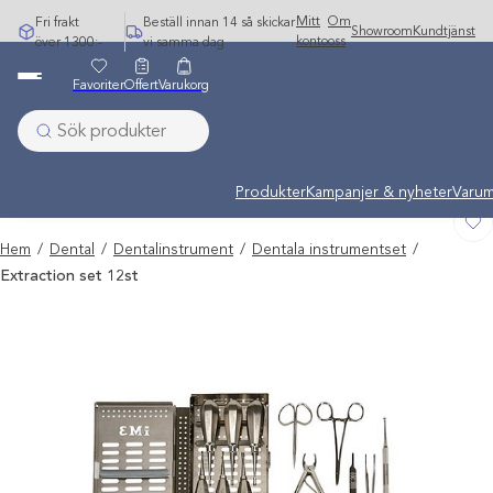
Hoppa
Mitt
Om
Fri frakt
Beställ innan 14 så skickar
Showroom
Kundtjänst
till
konto
oss
över 1300:-
vi samma dag
innehåll
Favoriter
Offert
Varukorg
Undermeny stängd: Varumärken
Produkter
Kampanjer & nyheter
Varum
Hem
/
Dental
/
Dentalinstrument
/
Dentala instrumentset
/
Extraction set 12st