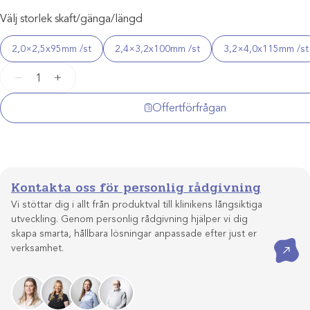
Välj storlek skaft/gänga/längd
2,0×2,5x95mm /st
2,4×3,2x100mm /st
3,2×4,0x115mm /st
Fixeringsstift
−
+
standard
(half-
Offertförfrågan
pin)
mängd
Kontakta oss för personlig rådgivning
Vi stöttar dig i allt från produktval till klinikens långsiktiga
utveckling. Genom personlig rådgivning hjälper vi dig
skapa smarta, hållbara lösningar anpassade efter just er
Kontakta oss
verksamhet.