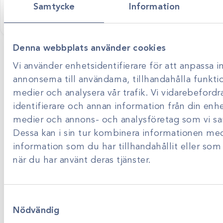
SK ESF Rod Mini rostfri
(full-pin)
Samtycke
Information
Visa produkt
Logga in för att se pris
Logga in för att se
Denna webbplats använder cookies
Vi använder enhetsidentifierare för att anpassa i
annonserna till användarna, tillhandahålla funktio
medier och analysera vår trafik. Vi vidarebefordr
Scandivet AB
identifierare och annan information från din enhet
Kvartsgatan 6B
medier och annons- och analysföretag som vi s
Dessa kan i sin tur kombinera informationen me
749 40 Enköping
information som du har tillhandahållit eller som
info@scandivet.se
när du har använt deras tjänster.
0171 – 857 70
Samtyckesval
Nödvändig
Instagram
Facebook
LinkedIn