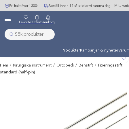
Hoppa
Mitt kont
Fri frakt över 1300:-
Beställ innan 14 så skickar vi samma dag
till
innehåll
Favoriter
Offert
Varukorg
Undermeny stängd: Varumärken
Produkter
Kampanjer & nyheter
Varum
Hem
/
Kirurgiska instrument
/
Ortopedi
/
Benstift
/
Fixeringsstift
standard (half-pin)