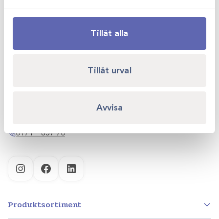
Tillåt alla
Scandivet AB
Tillåt urval
Kvartsgatan 6B
749 40 Enköping
Avvisa
info@scandivet.se
0171 – 857 70
Instagram
Facebook
LinkedIn
Produktsortiment