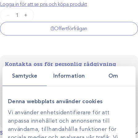
Logga in för att se pris och köpa produkt
Fuktfälla
−
+
/
Waterlock
Offertförfrågan
2
mängd
Kontakta oss för personlig rådgivning
Vi stöttar dig i allt från produktval till klinikens långsiktiga
Samtycke
Information
Om
utveckling. Genom personlig rådgivning hjälper vi dig
skapa smarta, hållbara lösningar anpassade efter just er
Kontakta oss
verksamhet.
Denna webbplats använder cookies
Vi använder enhetsidentifierare för att
anpassa innehållet och annonserna till
användarna, tillhandahålla funktioner för
Specifikationer
sociala medier och analysera vår trafik. Vi