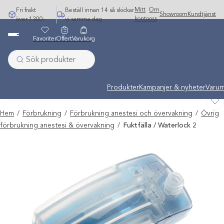
Hoppa
Mitt
Om
Fri frakt
Beställ innan 14 så skickar
Showroom
Kundtjänst
till
konto
oss
över 1300:-
vi samma dag
innehåll
Favoriter
Offert
Varukorg
Undermeny stängd: Varumärken
Produkter
Kampanjer & nyheter
Varum
Hem
/
Förbrukning
/
Förbrukning anestesi och övervakning
/
Övrig
förbrukning anestesi & övervakning
/
Fuktfälla / Waterlock 2