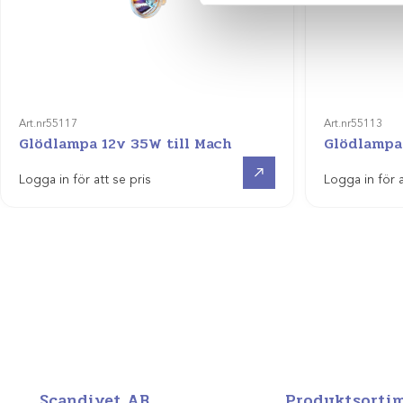
Art.nr
55117
Art.nr
55113
Glödlampa 12v 35W till Mach
Glödlampa
Visa produkt
Logga in för att se pris
Logga in för a
Scandivet AB
Produktsorti