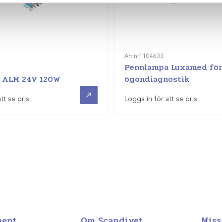
Art.nr
1104633
Pennlampa Luxamed fö
 ALM 24V 120W
ögondiagnostik
Visa produkt
tt se pris
Logga in för att se pris
ment
Om Scandivet
Miss