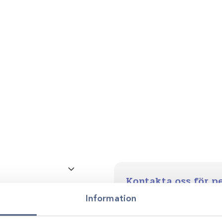
mängd
Kontakta oss för p
Glödlampor
Vi stöttar dig i allt från produkt
Information
utveckling. Genom personlig r
smarta, hållbara lösningar anp