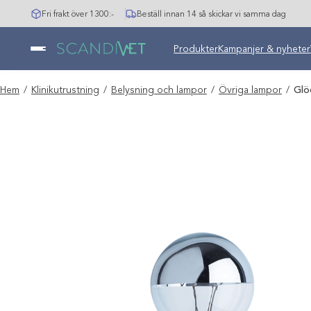
Hoppa
Fri frakt över 1300:-
Beställ innan 14 så skickar vi samma dag
till
innehåll
Undermeny stängd: Varumär
Produkter
Kampanjer & nyheter
Hem
/
Klinikutrustning
/
Belysning och lampor
/
Övriga lampor
/
Glö