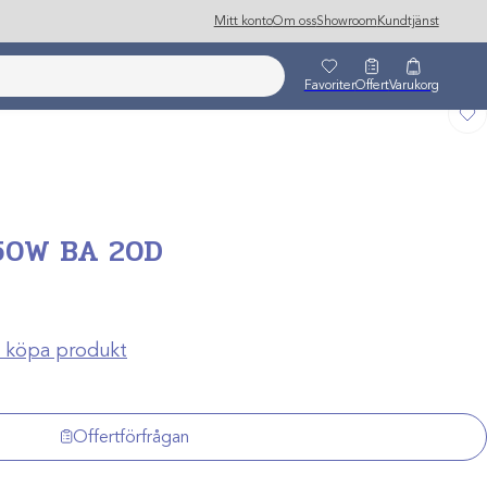
Mitt konto
Om oss
Showroom
Kundtjänst
Favoriter
Offert
Varukorg
50W BA 20D
ch köpa produkt
Offertförfrågan