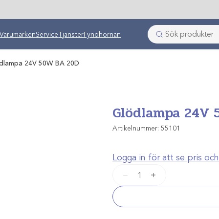
ken
Varumärken
Service
Tjänster
Fyndhörnan
dlampa 24V 50W BA 20D
Glödlampa 24V 
Artikelnummer:
55101
Logga in för att se pris o
Glödlampa
−
+
24V
50W
BA
20D