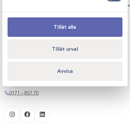
Logga in för att se pris
Logga in för att se
Tillåt alla
Tillåt urval
Scandivet AB
Kvartsgatan 6B
Avvisa
749 40 Enköping
info@scandivet.se
0171 – 857 70
Instagram
Facebook
LinkedIn