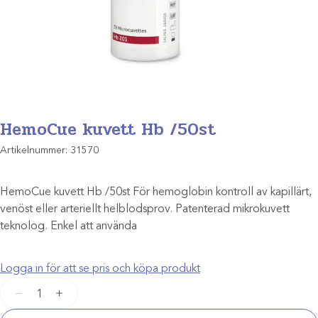
HemoCue kuvett Hb /50st
Artikelnummer:
31570
HemoCue kuvett Hb /50st För hemoglobin kontroll av kapillärt,
venöst eller arteriellt helblodsprov. Patenterad mikrokuvett
teknolog. Enkel att använda
Logga in för att se pris och köpa produkt
HemoCue
−
+
kuvett