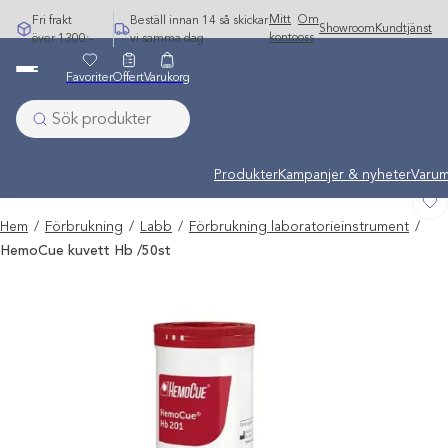
Hoppa
Mitt
Om
Fri frakt
Beställ innan 14 så skickar
Showroom
Kundtjänst
till
konto
oss
över 1300:-
vi samma dag
innehåll
Favoriter
Offert
Varukorg
Undermeny stängd: Varumärken
Produkter
Kampanjer & nyheter
Varum
Hem
/
Förbrukning
/
Labb
/
Förbrukning laboratorieinstrument
/
HemoCue kuvett Hb /50st