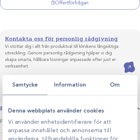
Hb
Offertförfrågan
/50st
mängd
Kontakta oss för personlig rådgivning
Vi stöttar dig i allt från produktval till klinikens långsiktiga
utveckling. Genom personlig rådgivning hjälper vi dig
skapa smarta, hållbara lösningar anpassade efter just er
Kontakta oss
verksamhet.
Samtycke
Information
Om
Produktbeskrivning
Denna webbplats använder cookies
Vi använder enhetsidentifierare för att
Förp. 4st
anpassa innehållet och annonserna till
användarna, tillhandahålla funktioner för