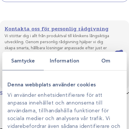
mängd
Kontakta oss för personlig rådgivning
Vi stöttar dig i allt från produktval till klinikens långsiktiga
utveckling. Genom personlig rådgivning hjälper vi dig
skapa smarta, hållbara lösningar anpassade efter just er
Kontakta oss
verksamhet.
Samtycke
Information
Om
Denna webbplats använder cookies
Specifikationer
Vi använder enhetsidentifierare för att
anpassa innehållet och annonserna till
Produktgrupp
Övriga artroskopiska instrument
användarna, tillhandahålla funktioner för
sociala medier och analysera vår trafik. Vi
vidarebefordrar även sådana identifierare och