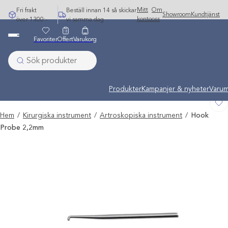
Hoppa
Mitt
Om
Fri frakt
Beställ innan 14 så skickar
Showroom
Kundtjänst
till
konto
oss
över 1300:-
vi samma dag
innehåll
Favoriter
Offert
Varukorg
Undermeny stängd: Varumärken
Produkter
Kampanjer & nyheter
Varum
Hem
/
Kirurgiska instrument
/
Artroskopiska instrument
/
Hook
Probe 2,2mm