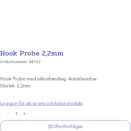
Hook Probe 2,2mm
Artikelnummer:
48162
Hook Probe med silikonhandtag. Autoklaverbar.
Storlek: 2,2mm
Logga in för att se pris och köpa produkt
Hook
−
+
Probe
2,2mm
Offertförfrågan