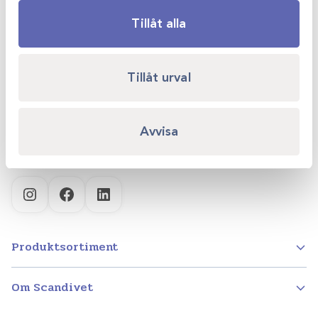
Tillåt alla
Scandivet AB
Kvartsgatan 6B
Tillåt urval
749 40 Enköping
info@scandivet.se
Avvisa
0171 – 857 70
Instagram
Facebook
LinkedIn
Produktsortiment
Om Scandivet