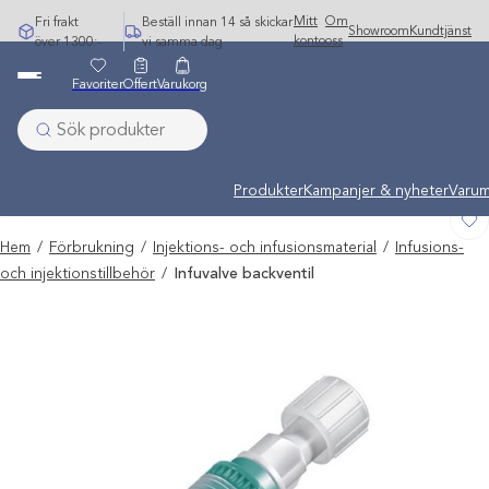
Hoppa
Mitt
Om
Fri frakt
Beställ innan 14 så skickar
Showroom
Kundtjänst
till
konto
oss
över 1300:-
vi samma dag
innehåll
Favoriter
Offert
Varukorg
Undermeny stängd: Varumärken
Produkter
Kampanjer & nyheter
Varum
Hem
/
Förbrukning
/
Injektions- och infusionsmaterial
/
Infusions-
och injektionstillbehör
/
Infuvalve backventil