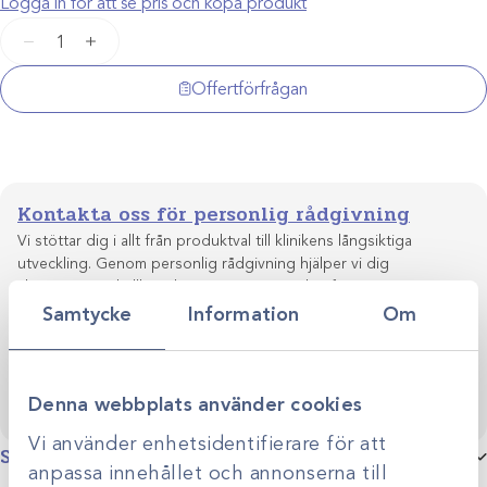
Logga in för att se pris och köpa produkt
Infuvalve
−
+
backventil
mängd
Offertförfrågan
Kontakta oss för personlig rådgivning
Vi stöttar dig i allt från produktval till klinikens långsiktiga
utveckling. Genom personlig rådgivning hjälper vi dig
skapa smarta, hållbara lösningar anpassade efter just er
Kontakta oss
verksamhet.
Samtycke
Information
Om
Denna webbplats använder cookies
Vi använder enhetsidentifierare för att
Specifikationer
anpassa innehållet och annonserna till