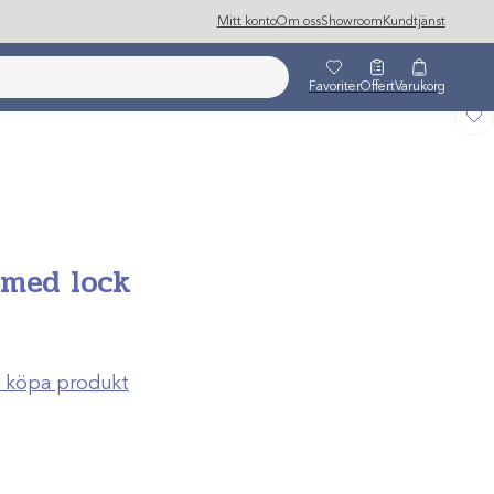
Mitt konto
Om oss
Showroom
Kundtjänst
Favoriter
Offert
Varukorg
 med lock
ch köpa produkt