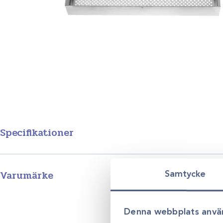
Specifikationer
Storlek
Varumärke
Samtycke
J&J MedTech Orthopedics (tidigare namn DePuy Synthes) är Jo
ortopediska verksamhet med fokus på bl.a. ledkonstruktion och 
Denna webbplats anvä
avancerade implantat och lösningar som stödjer precis, hållbar