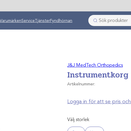
ken
Varumärken
Service
Tjänster
Fyndhörnan
J&J MedTech Orthopedics
Instrumentkorg
Artikelnummer:
Logga in för att se pris o
Välj storlek