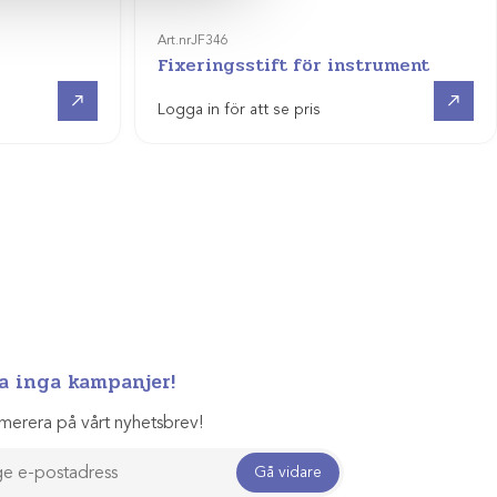
Art.nr
JF346
Fixeringsstift för instrument
Visa produkt
Visa produkt
Logga in för att se pris
a inga kampanjer!
merera på vårt nyhetsbrev!
Gå vidare