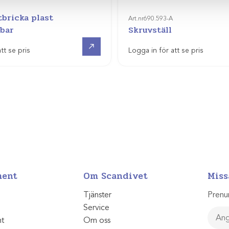
bricka plast
Art.nr
690.593-A
rbar
Skruvställ
Visa produkt
tt se pris
Logga in för att se pris
ment
Om Scandivet
Miss
Tjänster
Prenu
Service
nt
Om oss