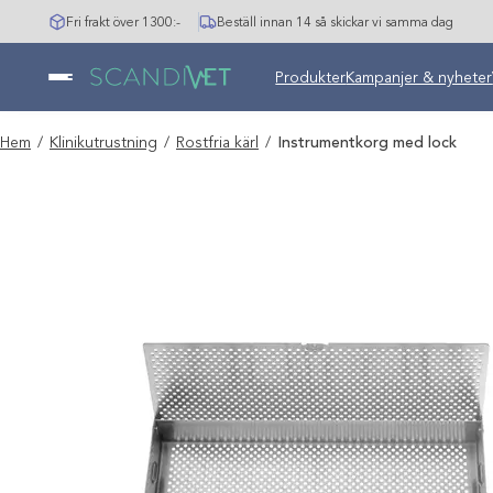
Hoppa
Fri frakt över 1300:-
Beställ innan 14 så skickar vi samma dag
till
innehåll
Undermeny stängd: Varumär
Produkter
Kampanjer & nyheter
Hem
/
Klinikutrustning
/
Rostfria kärl
/
Instrumentkorg med lock