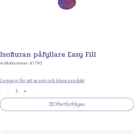
Isofluran påfyllare Easy Fill
Artikelnummer:
41790
Logga in för att se pris och köpa produkt
Isofluran
−
+
påfyllare
Easy
Offertförfrågan
Fill
mängd