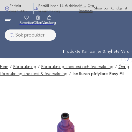
Hoppa
Mitt
Om
Fri frakt
Beställ innan 14 så skickar
Showroom
Kundtjänst
till
konto
oss
över 1300:-
vi samma dag
innehåll
Favoriter
Offert
Varukorg
Undermeny stängd: Varumärken
Produkter
Kampanjer & nyheter
Varum
Hem
/
Förbrukning
/
Förbrukning anestesi och övervakning
/
Övrig
förbrukning anestesi & övervakning
/
Isofluran påfyllare Easy Fill