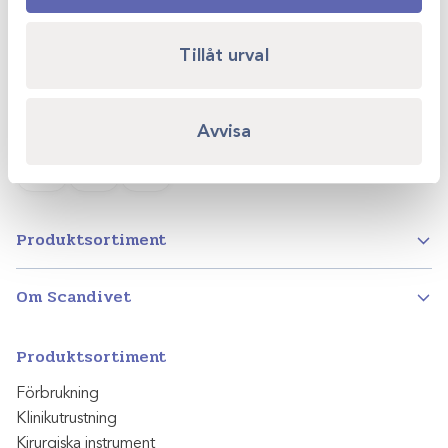
749 40 Enköping
Tillåt urval
info@scandivet.se
0171 – 857 70
Avvisa
Instagram
Facebook
LinkedIn
Produktsortiment
Om Scandivet
Produktsortiment
Förbrukning
Klinikutrustning
Kirurgiska instrument