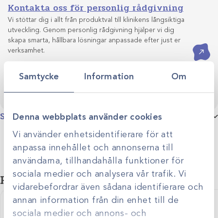
Kontakta oss för personlig rådgivning
Vi stöttar dig i allt från produktval till klinikens långsiktiga
utveckling. Genom personlig rådgivning hjälper vi dig
skapa smarta, hållbara lösningar anpassade efter just er
Kontakta oss
verksamhet.
Samtycke
Information
Om
Specifikationer
Denna webbplats använder cookies
Vi använder enhetsidentifierare för att
Produktgrupp
Påfyllare till förgasare
anpassa innehållet och annonserna till
användarna, tillhandahålla funktioner för
sociala medier och analysera vår trafik. Vi
Relaterade produkter
vidarebefordrar även sådana identifierare och
annan information från din enhet till de
sociala medier och annons- och