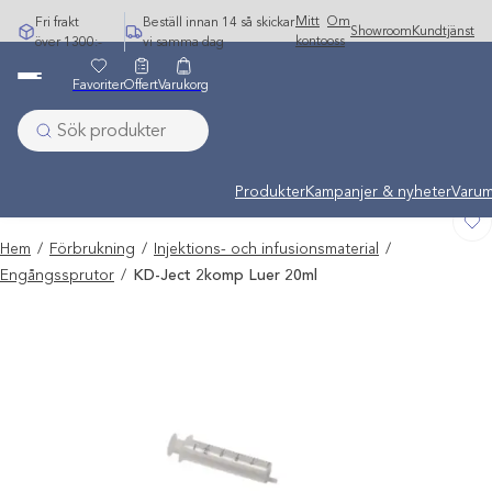
Hoppa
Mitt
Om
Fri frakt
Beställ innan 14 så skickar
Showroom
Kundtjänst
till
konto
oss
över 1300:-
vi samma dag
innehåll
Favoriter
Offert
Varukorg
Undermeny stängd: Varumärken
Produkter
Kampanjer & nyheter
Varum
Hem
/
Förbrukning
/
Injektions- och infusionsmaterial
/
Engångssprutor
/
KD-Ject 2komp Luer 20ml