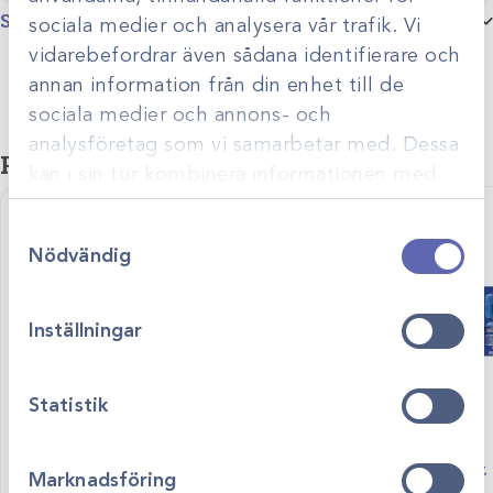
Specifikationer
sociala medier och analysera vår trafik. Vi
vidarebefordrar även sådana identifierare och
Produktgrupp
Sprutor 2-komponent
annan information från din enhet till de
sociala medier och annons- och
analysföretag som vi samarbetar med. Dessa
Relaterade produkter
kan i sin tur kombinera informationen med
annan information som du har tillhandahållit
Samtyckesval
eller som de har samlat in när du har använt
Nödvändig
deras tjänster.
Inställningar
Statistik
Art.nr
111010
Art.nr
110900
Blodgasspruta 1ml
Injektionport 
Marknadsföring
Visa produkt