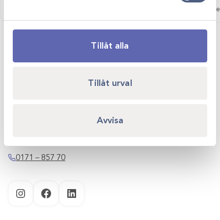
Logga in för att se pris
Logga in för att se
Tillåt alla
Tillåt urval
Scandivet AB
Kvartsgatan 6B
Avvisa
749 40 Enköping
info@scandivet.se
0171 – 857 70
Instagram
Facebook
LinkedIn