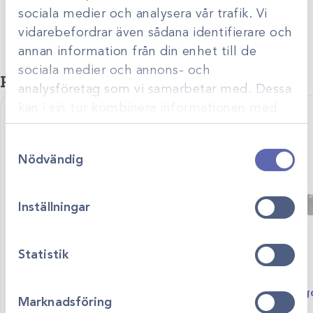
sociala medier och analysera vår trafik. Vi
Storlek
30cm, 40cm, 50cm, 60cm
vidarebefordrar även sådana identifierare och
annan information från din enhet till de
Djurslag
Hund
sociala medier och annons- och
Relaterade produkter
analysföretag som vi samarbetar med. Dessa
kan i sin tur kombinera informationen med
annan information som du har tillhandahållit
Samtyckesval
eller som de har samlat in när du har använt
Nödvändig
deras tjänster.
Inställningar
Statistik
Art.nr
37039-A
Art.nr
G0000
Hundkrage transparent
Skyddsglasög
Marknadsföring
Visa produkt