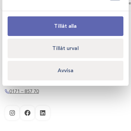
Logga in för att se pris
Logga in för att se
Tillåt alla
Scandivet AB
Tillåt urval
Kvartsgatan 6B
749 40 Enköping
Avvisa
info@scandivet.se
0171 – 857 70
Instagram
Facebook
LinkedIn