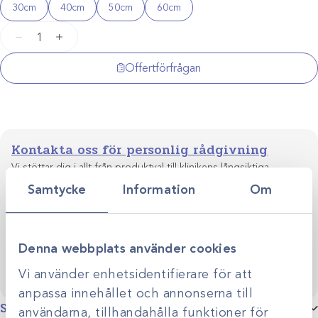
30cm
40cm
50cm
60cm
Kraghalsband
−
+
nylon
mängd
Offertförfrågan
Kontakta oss för personlig rådgivning
Vi stöttar dig i allt från produktval till klinikens långsiktiga
utveckling. Genom personlig rådgivning hjälper vi dig
Samtycke
Information
Om
skapa smarta, hållbara lösningar anpassade efter just er
Kontakta oss
verksamhet.
Denna webbplats använder cookies
Vi använder enhetsidentifierare för att
anpassa innehållet och annonserna till
Specifikationer
användarna, tillhandahålla funktioner för