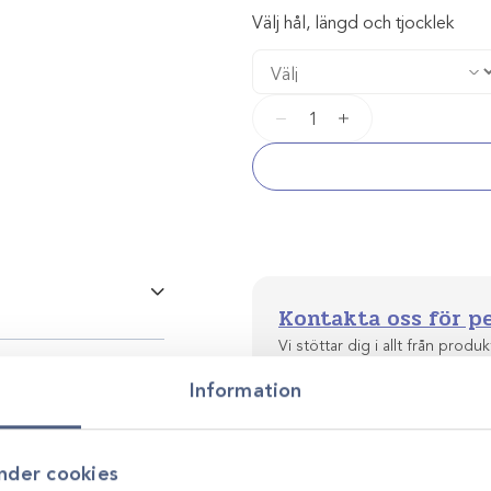
Välj hål, längd och tjocklek
LCP
−
+
Platta
2,4
mängd
Kontakta oss för p
Vi stöttar dig i allt från produkt
, 7 hål 56mm, 1,7mm,
utveckling. Genom personlig r
Information
, 10 hål 80mm,
smarta, hållbara lösningar anp
hnson & Johnsons
trauma, och erbjuder
 och modern ortopedisk
nder cookies