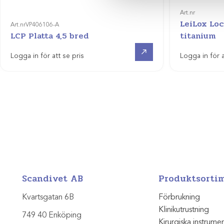
Art.nr
LeiLox Loc
Art.nr
VP406106-A
LCP Platta 4,5 bred
titanium
Visa produkt
Logga in för att se pris
Logga in för a
Scandivet AB
Produktsorti
Kvartsgatan 6B
Förbrukning
Klinikutrustning
749 40 Enköping
Kirurgiska instrume