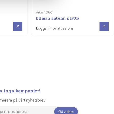
Art.nr
45967
Ellman antenn platta
Visa produkt
Visa produkt
Logga in för att se pris
a inga kampanjer!
merera på vårt nyhetsbrev!
Gå vidare