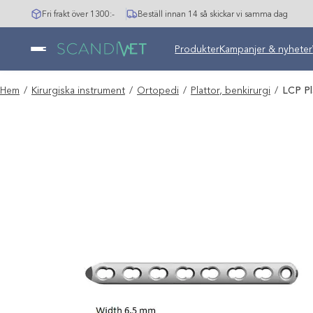
Hoppa
Fri frakt över 1300:-
Beställ innan 14 så skickar vi samma dag
till
innehåll
Undermeny stängd: Varumär
Produkter
Kampanjer & nyheter
Hem
/
Kirurgiska instrument
/
Ortopedi
/
Plattor, benkirurgi
/
LCP Pl