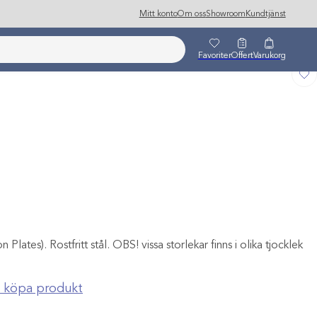
Mitt konto
Om oss
Showroom
Kundtjänst
Favoriter
Offert
Varukorg
lates). Rostfritt stål. OBS! vissa storlekar finns i olika tjocklek
ch köpa produkt