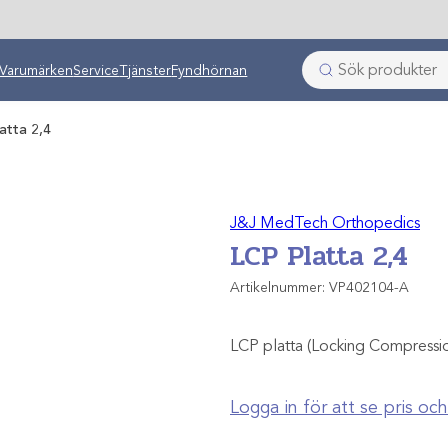
ken
Varumärken
Service
Tjänster
Fyndhörnan
atta 2,4
J&J MedTech Orthopedics
LCP Platta 2,4
Artikelnummer:
VP402104-A
LCP platta (Locking Compression P
Logga in för att se pris o