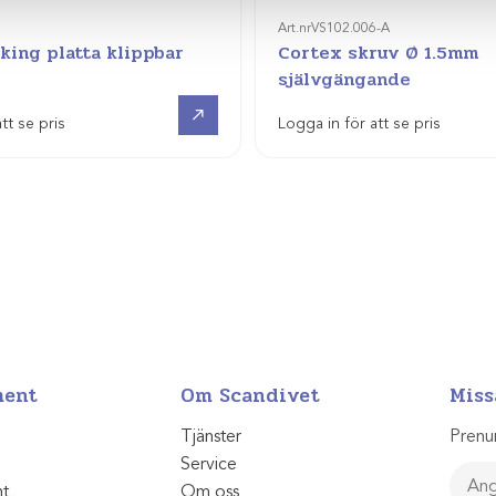
Art.nr
VS102.006-A
king platta klippbar
Cortex skruv Ø 1.5mm
självgängande
Visa produkt
tt se pris
Logga in för att se pris
ment
Om Scandivet
Miss
Tjänster
Prenu
Service
nt
Om oss