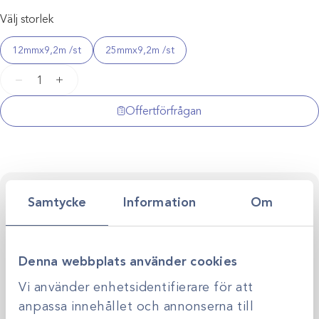
Välj storlek
12mmx9,2m /st
25mmx9,2m /st
Leukopor
−
+
mängd
Offertförfrågan
Kontakta oss för personlig rådgivning
Samtycke
Information
Om
Vi stöttar dig i allt från produktval till klinikens långsiktiga
utveckling. Genom personlig rådgivning hjälper vi dig
skapa smarta, hållbara lösningar anpassade efter just er
Kontakta oss
verksamhet.
Denna webbplats använder cookies
Vi använder enhetsidentifierare för att
anpassa innehållet och annonserna till