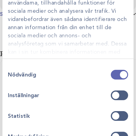
användarna, tillhandahålla funktioner för
sociala medier och analysera vår trafik. Vi
Specifikationer
vidarebefordrar även sådana identifierare och
Storlek
12mmx9,2m /st, 25mmx9,2m /st
annan information från din enhet till de
sociala medier och annons- och
analysföretag som vi samarbetar med. Dessa
Relaterade produkter
kan i sin tur kombinera informationen med
annan information som du har tillhandahållit
Samtyckesval
eller som de har samlat in när du har använt
Nödvändig
deras tjänster.
Inställningar
Statistik
Art.nr
15063
Art.nr
15060-A