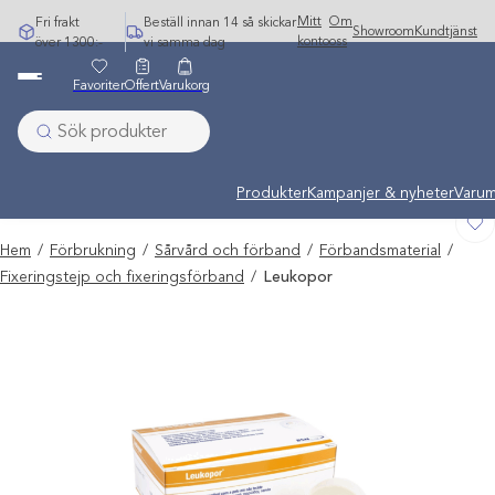
Hoppa
Mitt
Om
Fri frakt
Beställ innan 14 så skickar
Showroom
Kundtjänst
till
konto
oss
över 1300:-
vi samma dag
innehåll
Favoriter
Offert
Varukorg
Undermeny stängd: Varumärken
Produkter
Kampanjer & nyheter
Varum
Hem
/
Förbrukning
/
Sårvård och förband
/
Förbandsmaterial
/
Fixeringstejp och fixeringsförband
/
Leukopor