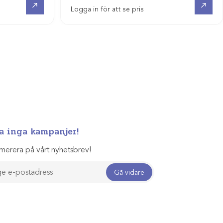
Logga in för att se pris
a inga kampanjer!
merera på vårt nyhetsbrev!
Gå vidare