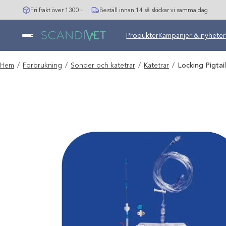
Hoppa
Fri frakt över 1300:-
Beställ innan 14 så skickar vi samma dag
till
innehåll
Undermeny stängd: Varumär
Produkter
Kampanjer & nyheter
Hem
/
Förbrukning
/
Sonder och katetrar
/
Katetrar
/
Locking Pigtail