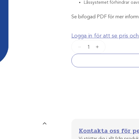
Låssystemet förhindrar oavsi
Se bifogad PDF för mer inform
Logga in för att se pris o
Locking
−
+
Pigtail
kateterkit
mängd
Kontakta oss för p
Vi stöttar dig i allt från produkt