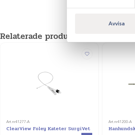
Avvisa
Relaterade produkter
Art.nr
41277-A
Art.nr
41200-A
ClearView Foley Kateter SurgiVet
Hanhundsk
Visa produkt