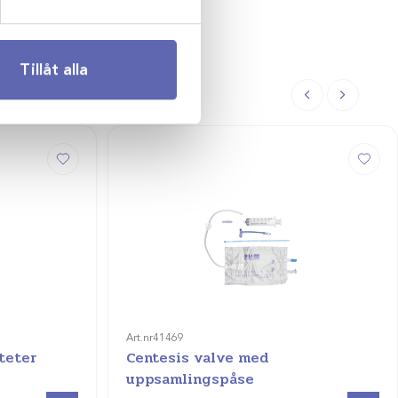
Tillåt alla
Art.nr
41469
ateter
Centesis valve med
uppsamlingspåse
Visa produkt
Visa produkt