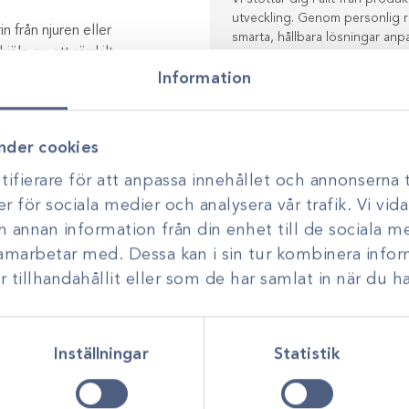
utveckling. Genom personlig r
n från njuren eller
smarta, hållbara lösningar anp
älp av ett särskilt
elseslang. I den
Information
ail” – som fixerar den
nder cookies
ifierare för att anpassa innehållet och annonserna t
er för sociala medier och analysera vår trafik. Vi vi
ch annan information från din enhet till de sociala 
samarbetar med. Dessa kan i sin tur kombinera inf
Urinkatetrar
tillhandahållit eller som de har samlat in när du ha
klat
brett sortiment av
Inställningar
Statistik
tetrar, dränage och