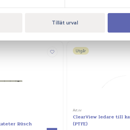
Tillåt urval
Utgår
Art.nr
ClearView ledare till k
ateter Rüsch
(PTFE)
Visa produkt