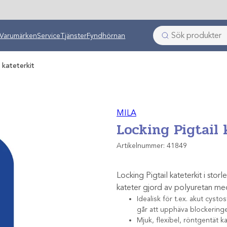
ken
Varumärken
Service
Tjänster
Fyndhörnan
 kateterkit
MILA
Locking Pigtail 
Artikelnummer:
41849
Locking Pigtail kateterkit i st
kateter gjord av polyuretan med
Idealisk för t.ex. akut cyst
går att upphäva blockering
Mjuk, flexibel, röntgentät ka