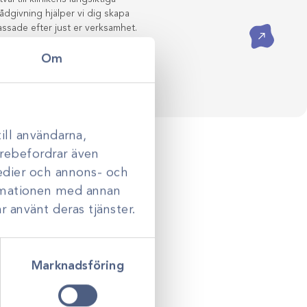
ådgivning hjälper vi dig skapa
assade efter just er verksamhet.
Kontakta oss
Om
ill användarna,
darebefordrar även
medier och annons- och
ormationen med annan
r använt deras tjänster.
Marknadsföring