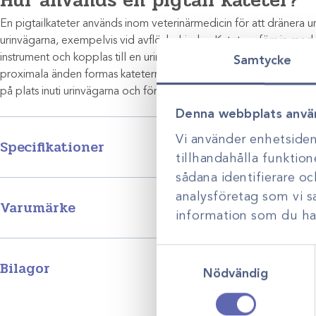
Hur används en pigtail kateter?
En pigtailkateter används inom veterinärmedicin för att dränera uri
urinvägarna, exempelvis vid avflödeshinder. Katetern förs in med hj
instrument och kopplas till en urinuppsamlingspåse via en förbind
Samtycke
proximala änden formas katetern till en knorr – en så kallad ”pigt
på plats inuti urinvägarna och förhindrar att den glider ut.
Denna webbplats anvä
Vi använder enhetsident
Specifikationer
tillhandahålla funktion
sådana identifierare o
analysföretag som vi 
Produktgrupp
Varumärke
information som du har 
MILA är ett välkänt och innovativt företag som sedan 1991 utvec
Samtyckesval
veterinärmedicinska produkter av hög kvalitet. MILA erbjuder ett 
Bilagor
Nödvändig
produkter för veterinärklinik till både små och stora djur, bl.a. ka
41849
sonder.