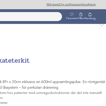
Mitt konto
Om oss
Showroom
Kundtjänst
Favoriter
Offert
Varukorg
kateterkit
orlek 8Fr x 30cm inklusive en 600ml uppsamlingspåse. En röntgentät
 låssystem – för perkutan dränering.
ostomi hos patienter med urinvägsobstruktioner där det inte manuellt
en.
teter.