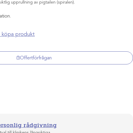
ktlig upprullning av pigtailen (spiralen).
ation.
ch köpa produkt
Offertförfrågan
ersonlig rådgivning
val till klinikens långsiktiga