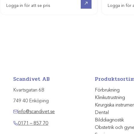
Logga in för att se pris
Logga in för a
Scandivet AB
Produktsorti
Kvartsgatan 6B
Förbrukning
Klinikutrustning
749 40 Enköping
Kirurgiska instrume
info@scandivet.se
Dental
Bilddiagnostik
0171 – 857 70
Obstetrik och gyn