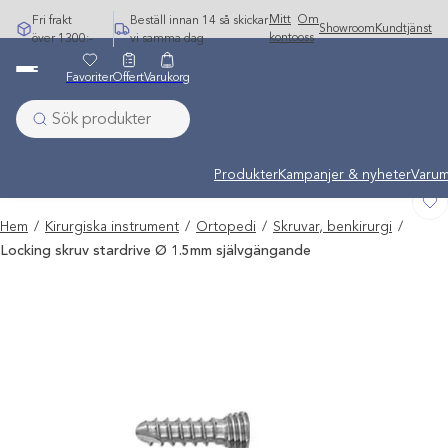
Hoppa
Mitt
Om
Fri frakt
Beställ innan 14 så skickar
Showroom
Kundtjänst
till
konto
oss
över 1300:-
vi samma dag
innehåll
Favoriter
Offert
Varukorg
Undermeny stängd: Varumärken
Produkter
Kampanjer & nyheter
Varum
Hem
/
Kirurgiska instrument
/
Ortopedi
/
Skruvar, benkirurgi
/
Locking skruv stardrive Ø 1.5mm självgängande