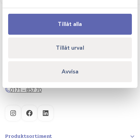
Tillåt alla
Scandivet AB
Tillåt urval
Kvartsgatan 6B
749 40 Enköping
Avvisa
info@scandivet.se
0171 – 857 70
Instagram
Facebook
LinkedIn
Produktsortiment