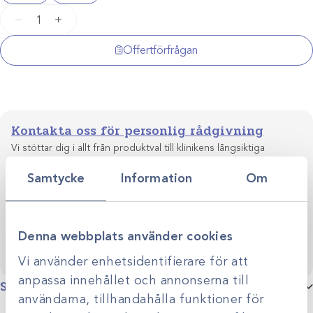
Löffler
−
+
metylenblått
mängd
Offertförfrågan
Kontakta oss för personlig rådgivning
Vi stöttar dig i allt från produktval till klinikens långsiktiga
utveckling. Genom personlig rådgivning hjälper vi dig
Samtycke
Information
Om
skapa smarta, hållbara lösningar anpassade efter just er
Kontakta oss
verksamhet.
Denna webbplats använder cookies
Vi använder enhetsidentifierare för att
anpassa innehållet och annonserna till
Specifikationer
användarna, tillhandahålla funktioner för