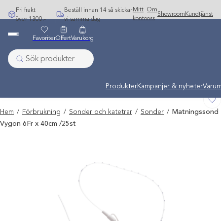
Hoppa
Mitt
Om
Fri frakt
Beställ innan 14 så skickar
Showroom
Kundtjänst
till
konto
oss
över 1300:-
vi samma dag
innehåll
Favoriter
Offert
Varukorg
Undermeny stängd: Varumärken
Produkter
Kampanjer & nyheter
Varum
Hem
/
Förbrukning
/
Sonder och katetrar
/
Sonder
/
Matningssond
Vygon 6Fr x 40cm /25st