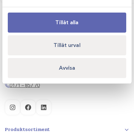
Tillåt alla
Scandivet AB
Tillåt urval
Kvartsgatan 6B
749 40 Enköping
Avvisa
info@scandivet.se
0171 – 857 70
Instagram
Facebook
LinkedIn
Produktsortiment