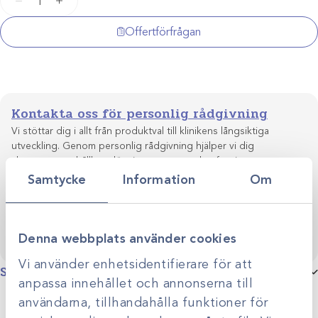
−
+
Vygon
6Fr
Offertförfrågan
x
40cm
/25st
mängd
Kontakta oss för personlig rådgivning
Vi stöttar dig i allt från produktval till klinikens långsiktiga
utveckling. Genom personlig rådgivning hjälper vi dig
skapa smarta, hållbara lösningar anpassade efter just er
Kontakta oss
verksamhet.
Samtycke
Information
Om
Denna webbplats använder cookies
Vi använder enhetsidentifierare för att
Specifikationer
anpassa innehållet och annonserna till
användarna, tillhandahålla funktioner för