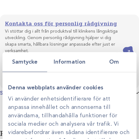
Kontakta oss för personlig rådgivning
Vi stöttar dig i allt från produktval till klinikens långsiktiga
utveckling. Genom personlig rådgivning hjälper vi dig
skapa smarta, hållbara lösningar anpassade efter just er
Kontakta oss
verksamhet.
Samtycke
Information
Om
Denna webbplats använder cookies
Specifikationer
Vi använder enhetsidentifierare för att
Storlek
2.0mm /st, 2.5mm /st, 3.0mm /st
anpassa innehållet och annonserna till
användarna, tillhandahålla funktioner för
sociala medier och analysera vår trafik. Vi
Relaterade produkter
vidarebefordrar även sådana identifierare och