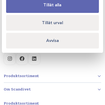
Tillåt alla
Scandivet AB
Kvartsgatan 6B
Tillåt urval
749 40 Enköping
info@scandivet.se
Avvisa
0171 – 857 70
Instagram
Facebook
LinkedIn
Produktsortiment
Om Scandivet
Produktsortiment