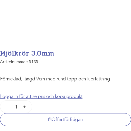
Mjölkrör 3.0mm
Artikelnummer:
5135
Förnicklad, längd 9cm med rund topp och luerfattning
Logga in för att se pris och köpa produkt
Mjölkrör
−
+
3.0mm
mängd
Offertförfrågan