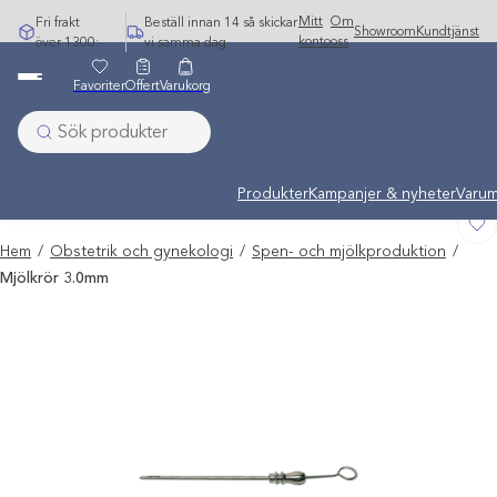
Hoppa
Mitt
Om
Fri frakt
Beställ innan 14 så skickar
Showroom
Kundtjänst
till
konto
oss
över 1300:-
vi samma dag
innehåll
Favoriter
Offert
Varukorg
Undermeny stängd: Varumärken
Produkter
Kampanjer & nyheter
Varum
Hem
/
Obstetrik och gynekologi
/
Spen- och mjölkproduktion
/
Mjölkrör 3.0mm