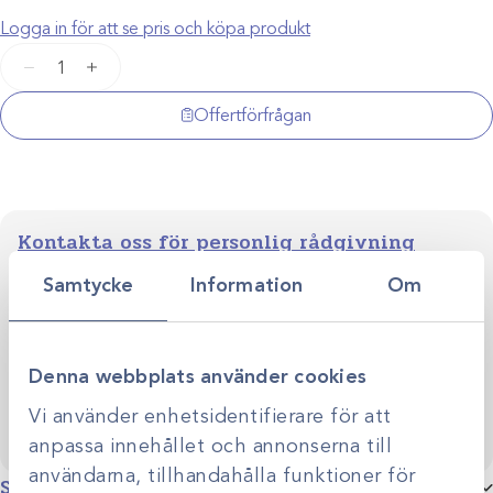
Logga in för att se pris och köpa produkt
Munskydd
−
+
op.
knytband
Offertförfrågan
/60st
mängd
Kontakta oss för personlig rådgivning
Vi stöttar dig i allt från produktval till klinikens långsiktiga
Samtycke
Information
Om
utveckling. Genom personlig rådgivning hjälper vi dig
skapa smarta, hållbara lösningar anpassade efter just er
Kontakta oss
verksamhet.
Denna webbplats använder cookies
Vi använder enhetsidentifierare för att
anpassa innehållet och annonserna till
användarna, tillhandahålla funktioner för
Specifikationer