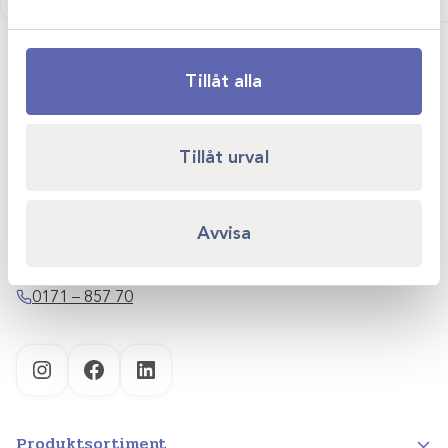
Tillåt alla
Scandivet AB
Tillåt urval
Kvartsgatan 6B
749 40 Enköping
Avvisa
info@scandivet.se
0171 – 857 70
Instagram
Facebook
LinkedIn
Produktsortiment