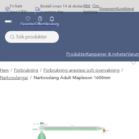
Hoppa
Mitt
Om
Fri frakt
Beställ innan 14 så skickar
Showroom
Kundtjänst
till
konto
oss
över 1300:-
vi samma dag
innehåll
Favoriter
Offert
Varukorg
Undermeny stängd: Varumärken
Produkter
Kampanjer & nyheter
Varum
Hem
/
Förbrukning
/
Förbrukning anestesi och övervakning
/
Narkosslangar
/
Narkosslang Adult Mapleson 1600mm