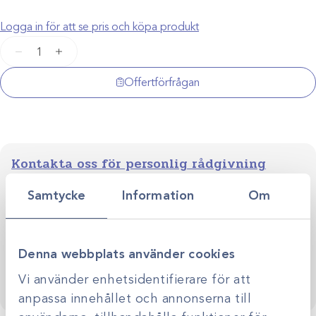
Logga in för att se pris och köpa produkt
Narkosslang
−
+
Adult
Mapleson
Offertförfrågan
1600mm
mängd
Kontakta oss för personlig rådgivning
Vi stöttar dig i allt från produktval till klinikens långsiktiga
Samtycke
Information
Om
utveckling. Genom personlig rådgivning hjälper vi dig
skapa smarta, hållbara lösningar anpassade efter just er
Kontakta oss
verksamhet.
Denna webbplats använder cookies
Vi använder enhetsidentifierare för att
anpassa innehållet och annonserna till