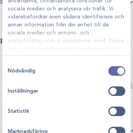
användarna, tillhandahålla funktioner för
Specifikationer
sociala medier och analysera vår trafik. Vi
vidarebefordrar även sådana identifierare och
annan information från din enhet till de
sociala medier och annons- och
Relaterade produkter
analysföretag som vi samarbetar med. Dessa
kan i sin tur kombinera informationen med
annan information som du har tillhandahållit
Samtyckesval
eller som de har samlat in när du har använt
Nödvändig
deras tjänster.
Inställningar
Statistik
Art.nr
41062-1
Koaxialt andningssystem –
Art.nr
41064
UniFlow
Andningssys
Marknadsföring