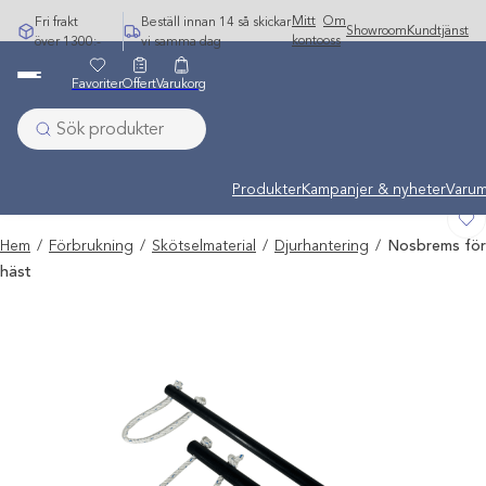
Hoppa
Mitt
Om
Fri frakt
Beställ innan 14 så skickar
Showroom
Kundtjänst
till
konto
oss
över 1300:-
vi samma dag
innehåll
Favoriter
Offert
Varukorg
Undermeny stängd: Varumärken
Produkter
Kampanjer & nyheter
Varum
Hem
/
Förbrukning
/
Skötselmaterial
/
Djurhantering
/
Nosbrems för
häst