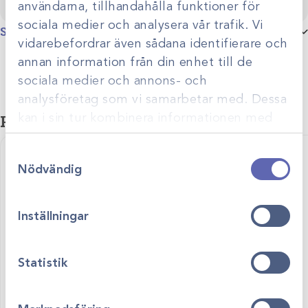
användarna, tillhandahålla funktioner för
sociala medier och analysera vår trafik. Vi
Specifikationer
vidarebefordrar även sådana identifierare och
Variant
Plasthandtag. L 250mm, Plasthandtag. L 520mm, Metall
annan information från din enhet till de
sociala medier och annons- och
Produktgrupp
Nosbremsar
analysföretag som vi samarbetar med. Dessa
Relaterade produkter
kan i sin tur kombinera informationen med
annan information som du har tillhandahållit
Samtyckesval
eller som de har samlat in när du har använt
Nödvändig
deras tjänster.
Inställningar
Statistik
Art.nr
37210
Art.nr
370310