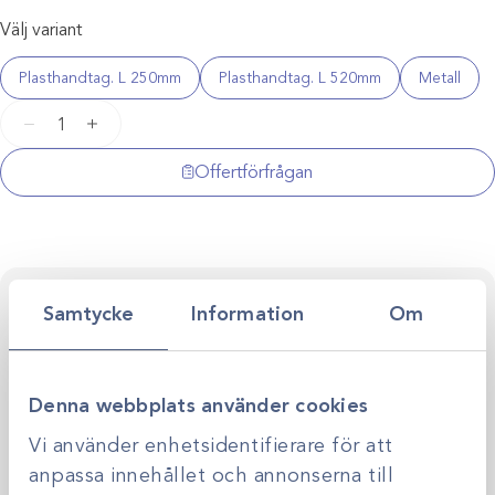
Välj variant
Plasthandtag. L 250mm
Plasthandtag. L 520mm
Metall
Nosbrems
−
+
för
häst
Offertförfrågan
mängd
Kontakta oss för personlig rådgivning
Samtycke
Information
Om
Vi stöttar dig i allt från produktval till klinikens långsiktiga
utveckling. Genom personlig rådgivning hjälper vi dig
skapa smarta, hållbara lösningar anpassade efter just er
Kontakta oss
verksamhet.
Denna webbplats använder cookies
Vi använder enhetsidentifierare för att
anpassa innehållet och annonserna till