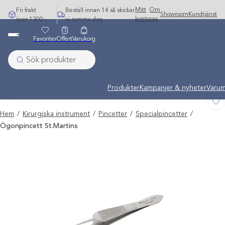
Hoppa
Mitt
Om
Fri frakt
Beställ innan 14 så skickar
Showroom
Kundtjänst
till
konto
oss
över 1300:-
vi samma dag
innehåll
Favoriter
Offert
Varukorg
Undermeny stängd: Varumärken
Produkter
Kampanjer & nyheter
Varum
Hem
/
Kirurgiska instrument
/
Pincetter
/
Specialpincetter
/
Ögonpincett St.Martins