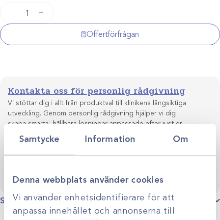
Ögonpincett
−
+
St.Martins
mängd
Offertförfrågan
Kontakta oss för personlig rådgivning
Vi stöttar dig i allt från produktval till klinikens långsiktiga
utveckling. Genom personlig rådgivning hjälper vi dig
skapa smarta, hållbara lösningar anpassade efter just er
Kontakta oss
verksamhet.
Samtycke
Information
Om
Denna webbplats använder cookies
Vi använder enhetsidentifierare för att
Specifikationer
anpassa innehållet och annonserna till