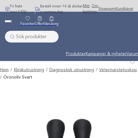
Hoppa
Mitt
Om
Fri frakt
Beställ innan 14 så skickar
Showroom
Kundtjänst
till
konto
oss
över 1300:-
vi samma dag
innehåll
Favoriter
Offert
Varukorg
Undermeny stängd: Varumärken
Produkter
Kampanjer & nyheter
Varum
Hem
/
Klinikutrustning
/
Diagnostisk utrustning
/
Veterinärstetoskop
/
Öronoliv Svart