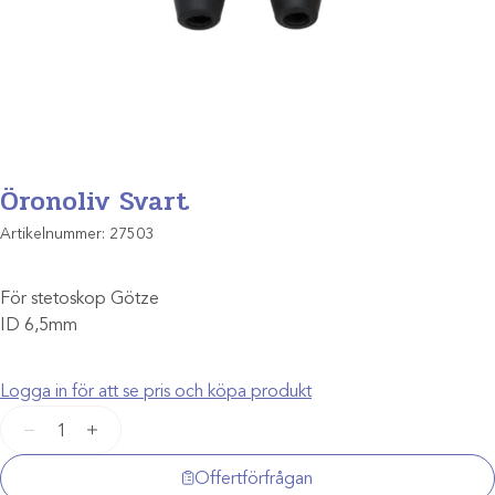
Öronoliv Svart
Artikelnummer:
27503
För stetoskop Götze
ID 6,5mm
Logga in för att se pris och köpa produkt
Öronoliv
−
+
Svart
mängd
Offertförfrågan