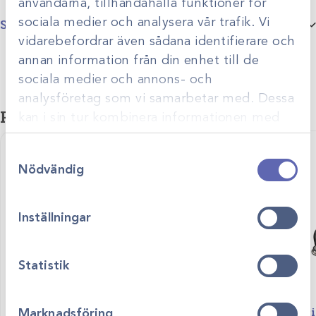
användarna, tillhandahålla funktioner för
sociala medier och analysera vår trafik. Vi
Specifikationer
vidarebefordrar även sådana identifierare och
Produktgrupp
Stetoskoptillbehör
annan information från din enhet till de
sociala medier och annons- och
Stetoskopmodell
Götze
analysföretag som vi samarbetar med. Dessa
Relaterade produkter
kan i sin tur kombinera informationen med
annan information som du har tillhandahållit
Samtyckesval
eller som de har samlat in när du har använt
Nödvändig
deras tjänster.
Inställningar
Statistik
Art.nr
27502-3
Art.nr
27514-A
Götze bröststycke
Littman Classi
Marknadsföring