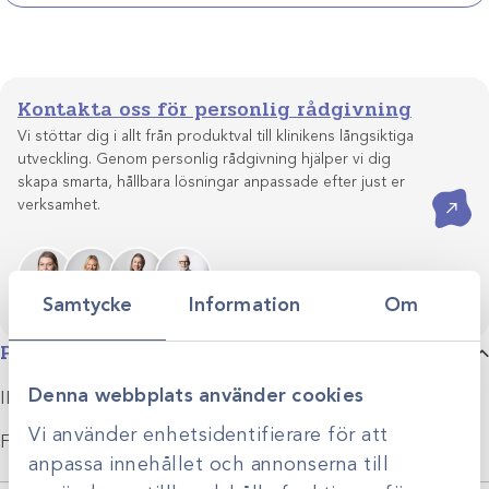
Kontakta oss för personlig rådgivning
Vi stöttar dig i allt från produktval till klinikens långsiktiga
utveckling. Genom personlig rådgivning hjälper vi dig
skapa smarta, hållbara lösningar anpassade efter just er
Kontakta oss
verksamhet.
Samtycke
Information
Om
Produktbeskrivning
Denna webbplats använder cookies
ID 6,5mm
Vi använder enhetsidentifierare för att
För stetoskop Götze
anpassa innehållet och annonserna till