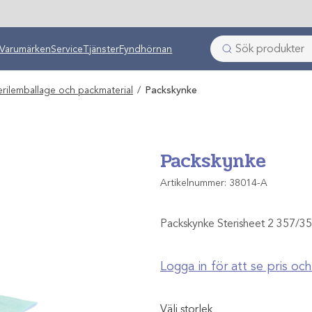
ken
Varumärken
Service
Tjänster
Fyndhörnan
erilemballage och packmaterial
/
Packskynke
Packskynke
Artikelnummer:
38014-A
Packskynke Sterisheet 2 357/357 
Logga in för att se pris o
Välj storlek