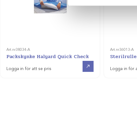
Art.nr
38034-A
Art.nr
36013-A
Packskynke Halyard Quick Check
Sterilrull
Visa produkt
Logga in för att se pris
Logga in för a