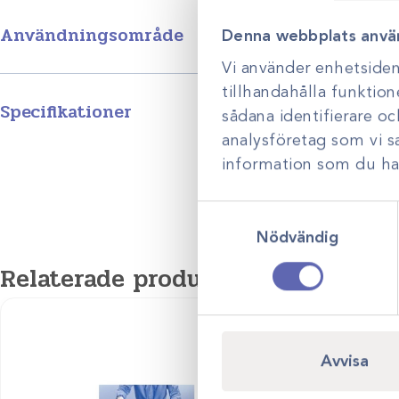
Användningsområde
Denna webbplats anvä
Vi använder enhetsident
För användning under steriliseringsprocesser. Används för att pack
tillhandahålla funktion
autoklavering och är lämplig för sterilisering i ånga, EO och lågt
Specifikationer
sådana identifierare o
analysföretag som vi 
Storlek
blå/grön 75x75cm /126st, blå/grön 100x100cm /100st, blå
information som du har 
Produktgrupp
Samtyckesval
Nödvändig
Relaterade produkter
Avvisa