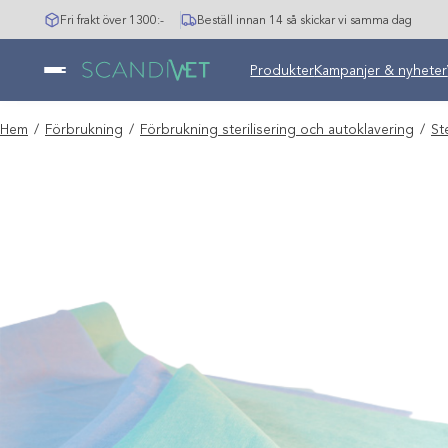
Hoppa
Fri frakt över 1300:-
Beställ innan 14 så skickar vi samma dag
till
innehåll
Undermeny stängd: Varumär
Produkter
Kampanjer & nyheter
Hem
/
Förbrukning
/
Förbrukning sterilisering och autoklavering
/
St