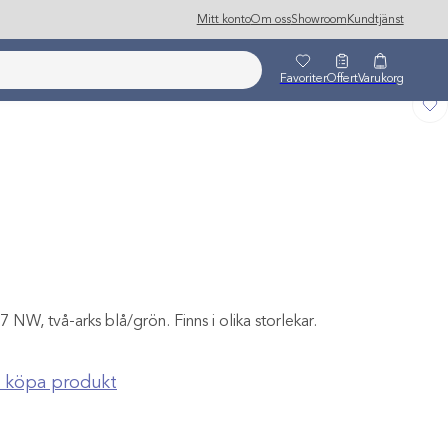
Mitt konto
Om oss
Showroom
Kundtjänst
Favoriter
Offert
Varukorg
NW, två-arks blå/grön. Finns i olika storlekar.
ch köpa produkt