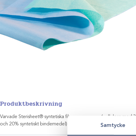
Produktbeskrivning
Varvade Sterisheet® syntetiska fiber non-woven (cellulosa med 3
och 20% syntetiskt bindemedel), grön respektive blå båda 57 g/
Samtycke