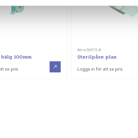
Art.nr
36015-A
e bälg 100mm
Sterilpåse plan
Visa produkt
tt se pris
Logga in för att se pris