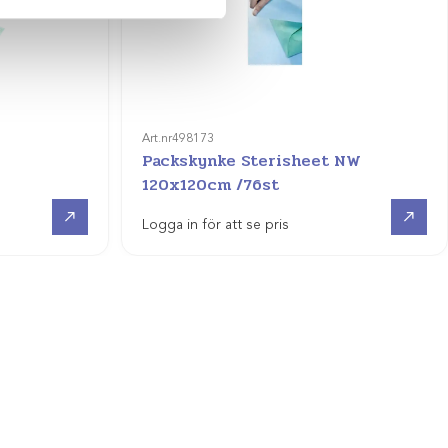
Art.nr
498173
Packskynke Sterisheet NW
120x120cm /76st
Visa produkt
Visa produkt
Logga in för att se pris