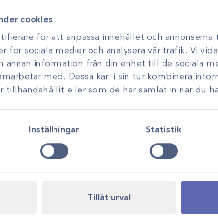
nder cookies
ifierare för att anpassa innehållet och annonserna t
a galler etc. innan
er för sociala medier och analysera vår trafik. Vi vi
emperatur.
ch annan information från din enhet till de sociala 
samarbetar med. Dessa kan i sin tur kombinera inf
/grön 120x120cm /76st
tillhandahållit eller som de har samlat in när du ha
Packskynken
Inställningar
Statistik
Tillåt urval