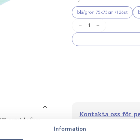
blå/grön 75x75cm /126st
Packskynke
−
+
mängd
Kontakta oss för p
0% syntetiska fiber
Vi stöttar dig i allt från produkt
m².
Information
utveckling. Genom personlig r
smarta, hållbara lösningar anp