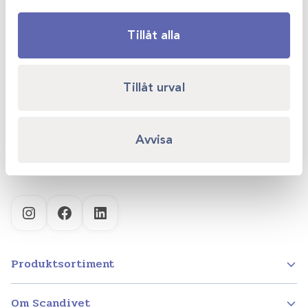
Tillåt alla
Scandivet AB
Tillåt urval
Kvartsgatan 6B
749 40 Enköping
info@scandivet.se
Avvisa
0171 – 857 70
Instagram
Facebook
LinkedIn
Produktsortiment
Om Scandivet