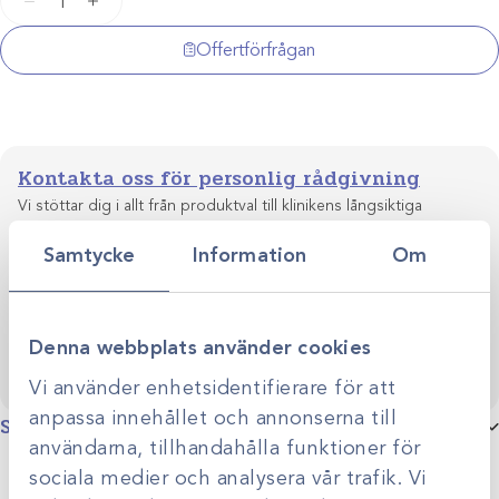
−
+
till
Embryotom
Offertförfrågan
90mm
mängd
Kontakta oss för personlig rådgivning
Vi stöttar dig i allt från produktval till klinikens långsiktiga
utveckling. Genom personlig rådgivning hjälper vi dig
Samtycke
Information
Om
skapa smarta, hållbara lösningar anpassade efter just er
Kontakta oss
verksamhet.
Denna webbplats använder cookies
Vi använder enhetsidentifierare för att
anpassa innehållet och annonserna till
Specifikationer
användarna, tillhandahålla funktioner för
sociala medier och analysera vår trafik. Vi