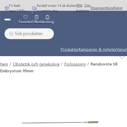
Hoppa
Mitt
Om
Fri frakt
Beställ innan 14 så skickar
Showroom
Kundtjänst
till
konto
oss
över 1300:-
vi samma dag
innehåll
Favoriter
Offert
Varukorg
Undermeny stängd: Varumärken
Produkter
Kampanjer & nyheter
Varum
Hem
/
Obstetrik och gynekologi
/
Förlossning
/
Rensborste till
Embryotom 90mm