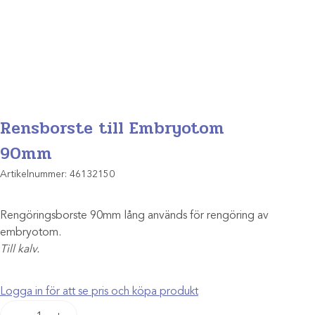
Rensborste till Embryotom
90mm
Artikelnummer:
46132150
Rengöringsborste 90mm lång används för rengöring av
embryotom.
Till kalv.
Logga in för att se pris och köpa produkt
Rensborste