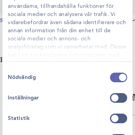
användarna, tillhandahålla funktioner för
sociala medier och analysera vår trafik. Vi
Specifikationer
vidarebefordrar även sådana identifierare och
annan information från din enhet till de
Djurslag
Stordjur
sociala medier och annons- och
analysföretag som vi samarbetar med. Dessa
Produktgrupp
Portabla generatorer
kan i sin tur kombinera informationen med
Relaterade produkter
annan information som du har tillhandahållit
Samtyckesval
eller som de har samlat in när du har använt
Nödvändig
deras tjänster.
Inställningar
Statistik