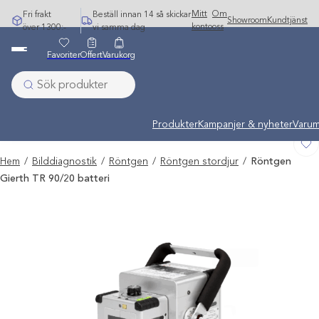
Hoppa
Mitt
Om
Fri frakt
Beställ innan 14 så skickar
Showroom
Kundtjänst
till
konto
oss
över 1300:-
vi samma dag
innehåll
Favoriter
Offert
Varukorg
Undermeny stängd: Varumärken
Produkter
Kampanjer & nyheter
Varum
Hem
/
Bilddiagnostik
/
Röntgen
/
Röntgen stordjur
/
Röntgen
Gierth TR 90/20 batteri