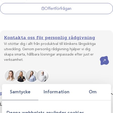
mängd
Offertförfrågan
Kontakta oss för personlig rådgivning
Vi stöttar dig i allt från produktval till klinikens långsiktiga
utveckling. Genom personlig rådgivning hjälper vi dig
skapa smarta, hållbara lösningar anpassade efter just er
Kontakta oss
verksamhet.
Samtycke
Information
Om
Produktbeskrivning
Levereras inklusive:
Etui/väska
Denna webbplats använder cookies