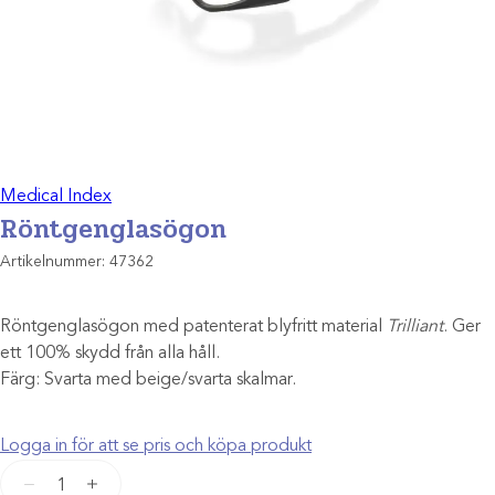
Medical Index
Röntgenglasögon
Artikelnummer:
47362
Röntgenglasögon med patenterat blyfritt material
Trilliant
. Ger
ett 100% skydd från alla håll.
Färg: Svarta med beige/svarta skalmar.
Logga in för att se pris och köpa produkt
Röntgenglasögon
−
+