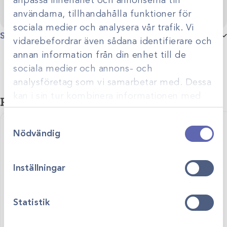
användarna, tillhandahålla funktioner för
sociala medier och analysera vår trafik. Vi
Specifikationer
vidarebefordrar även sådana identifierare och
annan information från din enhet till de
Alternativ
Alternativ 1, Alternativ 2
sociala medier och annons- och
analysföretag som vi samarbetar med. Dessa
kan i sin tur kombinera informationen med
Relaterade produkter
annan information som du har tillhandahållit
Samtyckesval
eller som de har samlat in när du har använt
Nödvändig
deras tjänster.
Inställningar
Statistik
Art.nr
C9096
Art.nr
WES5S