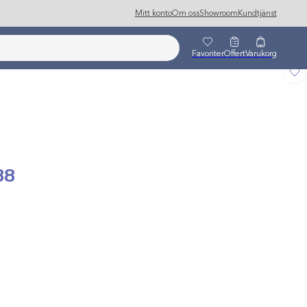
Mitt konto
Om oss
Showroom
Kundtjänst
Favoriter
Offert
Varukorg
38