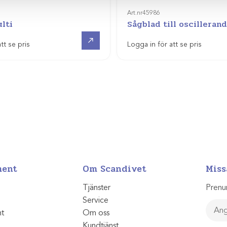
Art.nr
45986
lti
Sågblad till oscilleran
Visa produkt
tt se pris
Logga in för att se pris
ment
Om Scandivet
Miss
Tjänster
Prenu
Service
nt
Om oss
Kundtjänst