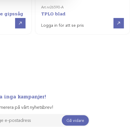
Art.nr
26590-A
de gipssåg
TPLO blad
Visa produkt
Visa produkt
Logga in för att se pris
a inga kampanjer!
merera på vårt nyhetsbrev!
Gå vidare