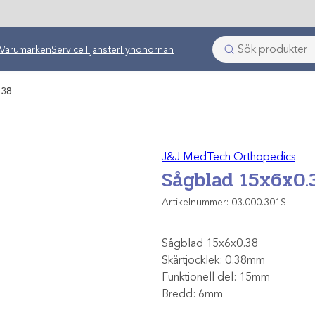
ken
Varumärken
Service
Tjänster
Fyndhörnan
.38
J&J MedTech Orthopedics
Sågblad 15x6x0.
Artikelnummer:
03.000.301S
Sågblad 15x6x0.38
Skärtjocklek: 0.38mm
Funktionell del: 15mm
Bredd: 6mm