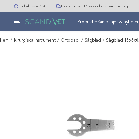
Hoppa
Fri frakt över 1300:-
Beställ innan 14 så skickar vi samma dag
till
innehåll
Undermeny stängd: Varumär
Produkter
Kampanjer & nyheter
Hem
/
Kirurgiska instrument
/
Ortopedi
/
Sågblad
/
Sågblad 15x6x0